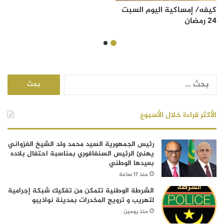
كيفه/ إمساكية اليوم السبت
24 رمضان
البحث
عن:
الأكثر قراءة خلال الأسبوع
رئيس الجمهورية السيد محمد ولد الشيخ الغزواني
يهنئ الرئيس السنغافوري بمناسبة احتفال بلاده
بعيدها الوطني
منذ 17 ساعة
الشرطة الوطنية تتمكن من تفكيك شبكة إجرامية
لتهريب و ترويج المخدرات بمدينة نواذيبو
منذ يومين