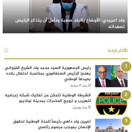
ولد اعبيدي: الأوضاع بالبلد صعبة ونأمل أن يتذكر الرئيس
تعهداته
الأكثر قراءة
رئيس الجمهورية السيد محمد ولد الشيخ الغزواني
يهنئ الرئيس السنغافوري بمناسبة احتفال بلاده
بعيدها الوطني
منذ 17 ساعة
الشرطة الوطنية تتمكن من تفكيك شبكة إجرامية
لتهريب و ترويج المخدرات بمدينة نواذيبو
منذ يومين
تعيين ولد داهي رئيساً للجنة الوطنية لحقوق
الإنسان بموجب مرسوم رئاسي