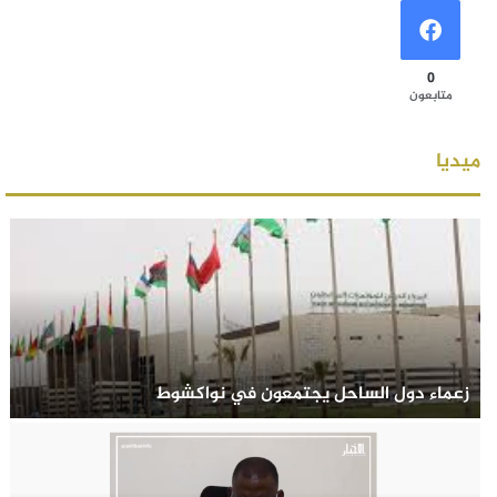
0
متابعون
ميديا
زعماء دول الساحل يجتمعون في نواكشوط