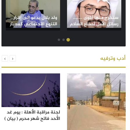
سنخرج منها أقوى ……..
ولد بلال يدعو إلى إقرار
رسائل الأمل لصناع السلام
التنوع الاجتماعي كمعيار
/ الشيخ محفوظ بن بيه
في التعيينات بعد
الكفاءة و الخبرة
أدب وترفيه
لجنة مراقبة الأهلة : يوم غد
الأحد فاتح شهر محرم ( بيان )