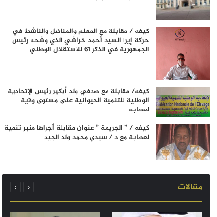
كيفه / مقابلة مع المعلم والمناضل والناشط في
حركة إيرا السيد أحمد خراشي الذي وشحه رئيس
الجمهورية في الذكر 61 للاستقلال الوطني
كيفه/ مقابلة مع صدفي ولد أبكير رئيس الإتحادية
الوطنية للتنمية الحيوانية على مستوى ولاية
لعصابه
كيفه / ” الجريمة ” عنوان مقابلة أجراها منبر تنمية
لعصابة مع د / سيدي محمد ولد الجيد
مقالات