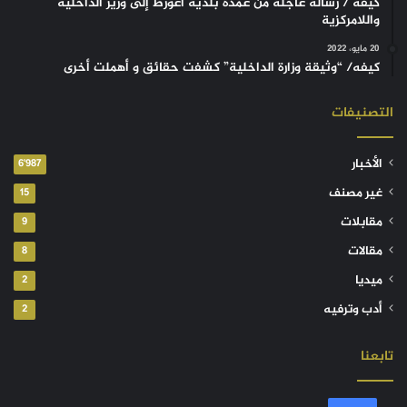
كيفه / رسالة عاجلة من عمدة بلدية أغورط إلى وزير الداخلية
واللامركزية
20 مايو، 2022
كيفه/ “وثيقة وزارة الداخلية” كشفت حقائق و أهملت أخرى
التصنيفات
الأخبار
6٬987
غير مصنف
15
مقابلات
9
مقالات
8
ميديا
2
أدب وترفيه
2
تابعنا