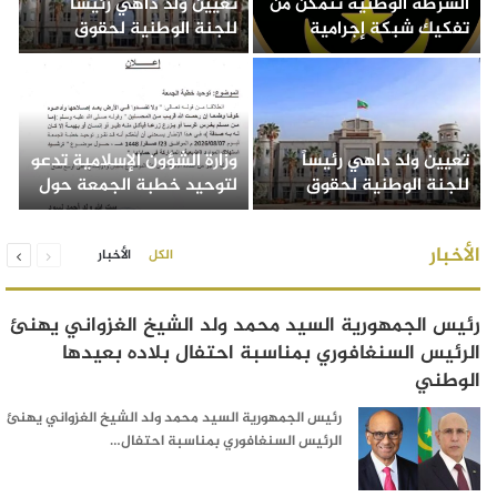
الشرطة الوطنية تتمكن من
تعيين ولد داهي رئيساً
و
تفكيك شبكة إجرامية
للجنة الوطنية لحقوق
إ
لتهريب و ترويج المخدرات
الإنسان بموجب مرسوم
أ
بمدينة نواذيبو
رئاسي
ا
تعيين ولد داهي رئيساً
وزارة الشؤون الإسلامية تدعو
ن
للجنة الوطنية لحقوق
لتوحيد خطبة الجمعة حول
ا
الإنسان بموجب مرسوم
موضوع ترشيد استهلاك
ف
رئاسي
الموارد الطبيعية
ا
السابقة
التالية
الأخبار
الكل
الأخبار
الصفحة
الصفحة
ا
رئيس الجمهورية السيد محمد ولد الشيخ الغزواني يهنئ
الرئيس السنغافوري بمناسبة احتفال بلاده بعيدها
الوطني
رئيس الجمهورية السيد محمد ولد الشيخ الغزواني يهنئ
الرئيس السنغافوري بمناسبة احتفال…