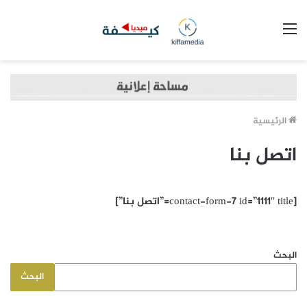
القائمة
الرئيسية
اتصل بنا
[contact-form-7 id=”1111″ title=”اتصل بنا”]
البحث
البحث