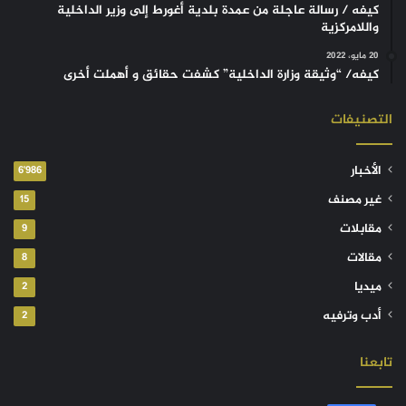
كيفه / رسالة عاجلة من عمدة بلدية أغورط إلى وزير الداخلية
واللامركزية
20 مايو، 2022
كيفه/ “وثيقة وزارة الداخلية” كشفت حقائق و أهملت أخرى
التصنيفات
الأخبار
6٬986
غير مصنف
15
مقابلات
9
مقالات
8
ميديا
2
أدب وترفيه
2
تابعنا