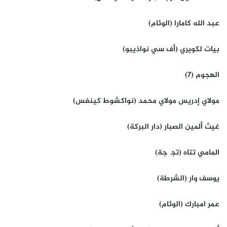
عبد الله كامارا (الوئام)
بيات لكويري (أف سي نواذيبو)
الهجوم (7)
مولاي إدريس مولاي محمد (نواكشوط كينغس)
غيث ألمين الصبار (دار البركة)
المامي تتاه (تجگجة)
يوسف وار (الشرطة)
عمر امبارك (الوئام)