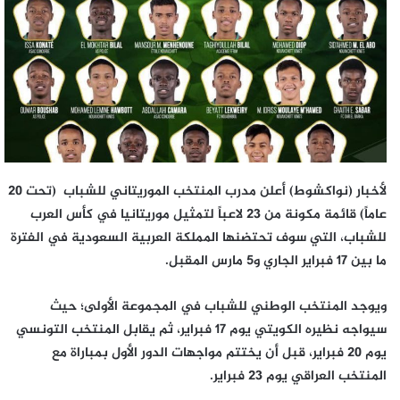
لأخبار (نواكشوط) أعلن مدرب المنتخب الموريتاني للشباب (تحت 20
عاماً) قائمة مكونة من 23 لاعباً لتمثيل موريتانيا في كأس العرب
للشباب، التي سوف تحتضنها المملكة العربية السعودية في الفترة
ما بين 17 فبراير الجاري و5 مارس المقبل.
ويوجد المنتخب الوطني للشباب في المجموعة الأولى؛ حيث
سيواجه نظيره الكويتي يوم 17 فبراير، ثم يقابل المنتخب التونسي
يوم 20 فبراير، قبل أن يختتم مواجهات الدور الأول بمباراة مع
المنتخب العراقي يوم 23 فبراير.