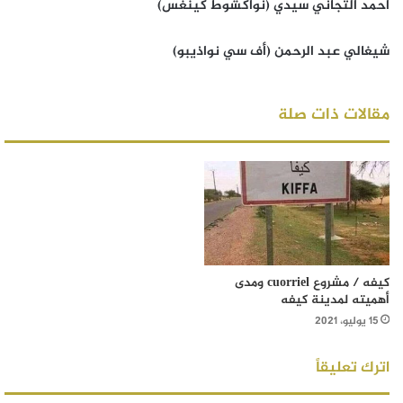
أحمد التجاني سيدي (نواكشوط كينغس)
شيغالي عبد الرحمن (أف سي نواذيبو)
مقالات ذات صلة
كيفه / مشروع cuorriel ومدى
أهميته لمدينة كيفه
15 يوليو، 2021
اترك تعليقاً