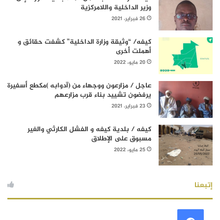
وزير الداخلية واللامركزية
26 فبراير، 2021
كيفه/ “وثيقة وزارة الداخلية” كشفت حقائق و
أهملت أخرى
20 مايو، 2022
عاجل / مزارعون ووجهاء من (آدوابه )مكطع أسفيرة
يرفضون تشييد بناء قرب مزارعهم
23 فبراير، 2021
كيفه / بلدية كيفه و الفشل الكارثي والغير
مسبوق على الإطلاق
25 مايو، 2022
إتبعنا