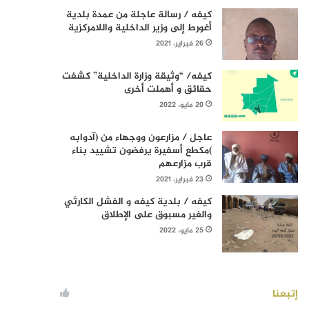
كيفه / رسالة عاجلة من عمدة بلدية
أغورط إلى وزير الداخلية واللامركزية
26 فبراير، 2021
كيفه/ “وثيقة وزارة الداخلية” كشفت
حقائق و أهملت أخرى
20 مايو، 2022
عاجل / مزارعون ووجهاء من (آدوابه
)مكطع أسفيرة يرفضون تشييد بناء
قرب مزارعهم
23 فبراير، 2021
كيفه / بلدية كيفه و الفشل الكارثي
والغير مسبوق على الإطلاق
25 مايو، 2022
إتبعنا