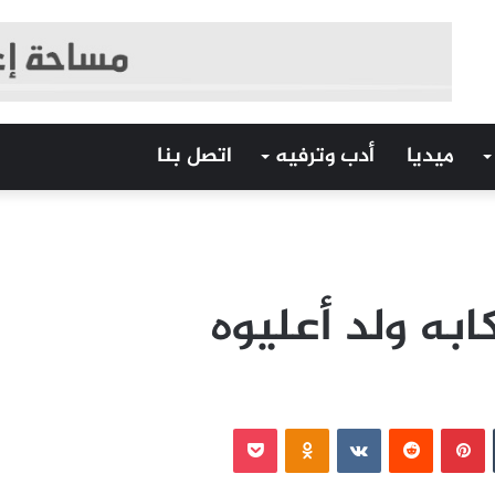
ميديا
أدب وترفيه
اتصل بنا
ابه ولد أعليوه
‏Tumblr
بينتيريست
‏Reddit
‏VKontakte
Odnoklassniki
بوكيت