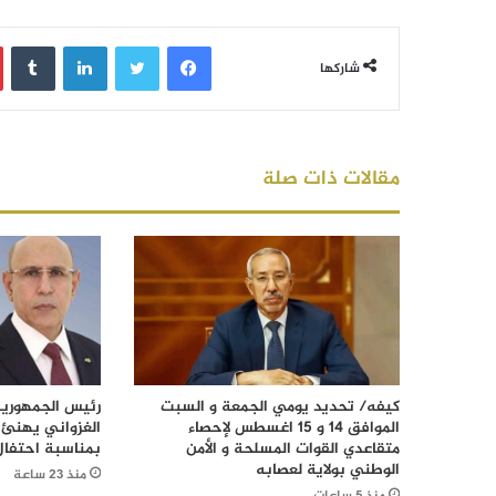
فيسبوك
تويتر
لينكدإن
‏Tumblr
شاركها
مقالات ذات صلة
كيفه/ تحديد يومي الجمعة و السبت
رئيس الجمهورية
الموافق 14 و 15 اغسطس لإحصاء
الغزواني يهنئ 
متقاعدي القوات المسلحة و الأمن
بمناسبة احتفال
الوطني بولاية لعصابه
منذ 23 ساعة