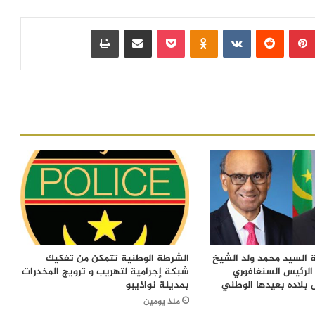
بينتيريست
‏Reddit
‏VKontakte
Odnoklassniki
بوكيت
مشاركة عبر البريد
طباعة
 السيد محمد ولد الشيخ
الشرطة الوطنية تتمكن من تفكيك
الرئيس السنغافوري
شبكة إجرامية لتهريب و ترويج المخدرات
 بلاده بعيدها الوطني
بمدينة نواذيبو
منذ يومين