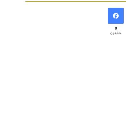
0
متابعون