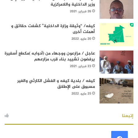
وزير الداخلية واللامركزية
26 فبراير، 2021
كيفه/ “وثيقة وزارة الداخلية” كشفت حقائق و
أهملت أخرى
20 مايو، 2022
عاجل / مزارعون ووجهاء من (آدوابه )مكطع أسفيرة
يرفضون تشييد بناء قرب مزارعهم
23 فبراير، 2021
كيفه / بلدية كيفه و الفشل الكارثي والغير
مسبوق على الإطلاق
25 مايو، 2022
إتبعنا