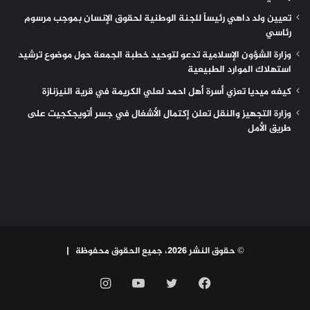
تعيين ولد داهي رئيساً للجنة الوطنية لحقوق الإنسان بموجب مرسوم
رئاسي
وزارة الشؤون الإسلامية تدعو لتوحيد خطبة الجمعة حول موضوع ترشيد
استهلاك الموارد الطبيعية
كيفه ميديا تعزي أسرة أهل احمد لعلي الكريمة في قرية النيزنازة
وزارة التجهيز والنقل تعلن إكتمال الأشغال في جسر أتويجكجيت على
طريق الأمل
© حقوق النشر 2026، جميع الحقوق محفوظة |
فيسبوك
تويتر
يوتيوب
انستقرام