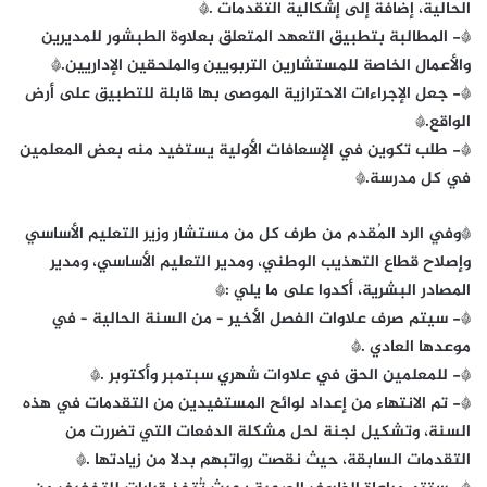
الحالية، إضافة إلى إشكالية التقدمات .*
*- المطالبة بتطبيق التعهد المتعلق بعلاوة الطبشور للمديرين
والأعمال الخاصة للمستشارين التربويين والملحقين الإداريين.*
*- جعل الإجراءات الاحترازية الموصى بها قابلة للتطبيق على أرض
الواقع.*
*- طلب تكوين في الإسعافات الأولية يستفيد منه بعض المعلمين
في كل مدرسة.*
*وفي الرد المُقدم من طرف كل من مستشار وزير التعليم الأساسي
وإصلاح قطاع التهذيب الوطني، ومدير التعليم الأساسي، ومدير
المصادر البشرية، أكدوا على ما يلي :*
*- سيتم صرف علاوات الفصل الأخير – من السنة الحالية – في
موعدها العادي .*
*- للمعلمين الحق في علاوات شهري سبتمبر وأكتوبر .*
*- تم الانتهاء من إعداد لوائح المستفيدين من التقدمات في هذه
السنة، وتشكيل لجنة لحل مشكلة الدفعات التي تضررت من
التقدمات السابقة، حيث نقصت رواتبهم بدلا من زيادتها .*