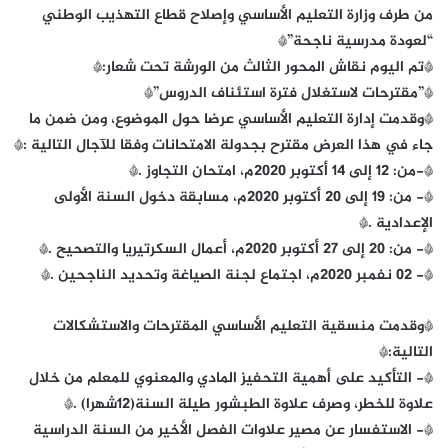
من طرف وزارة التعليم الأساسي وإصلاح قطاع التهذيب الوطني
“لعودة مدرسية ناجحة”*
*تم اليوم نقاش المحور الثالث من الورشة تحت شعار:*
*”مقترحات لاستغلال فترة استئناف الدروس”*
*وقدمت إدارة التعليم الأساسي عرضا حول الموضوع، ومن ضمن ما
جاء في هذا العرض مقترح بجدولة الامتحانات وفقا للآجال التالية :*
*-من: 12 إلى 14 أكتوبر 2020م، امتحان التجاوز .*
*- من: 19 إلى 20 أكتوبر 2020م، مسابقة دخول السنة الأولى
الإعدادية .*
*- من: 20 إلى 27 أكتوبر 2020م، أعمال السكرتيريا والتصحيح .*
*- 02 نفمبر 2020م، اجتماع لجنة الصياغة وتحديد الناجحين .*
*وقدمت منسقية التعليم الأساسي المقترحات والاستشكالات
التالية:*
*- التأكيد على أهمية التحفيز المادي والمعنوي للمعلم من خلال
علاوة للخطر، وصرف علاوة الطبشور طيلة السنة(12شهرا) .*
*- الاستفسار عن مصير علاوات الفصل الأخير من السنة الدراسية