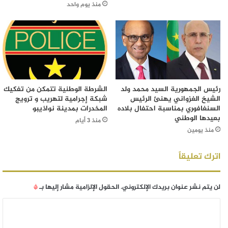
منذ يوم واحد
رئيس الجمهورية السيد محمد ولد
الشرطة الوطنية تتمكن من تفكيك
الشيخ الغزواني يهنئ الرئيس
شبكة إجرامية لتهريب و ترويج
السنغافوري بمناسبة احتفال بلاده
المخدرات بمدينة نواذيبو
بعيدها الوطني
منذ 3 أيام
منذ يومين
اترك تعليقاً
لن يتم نشر عنوان بريدك الإلكتروني.
الحقول الإلزامية مشار إليها بـ
*