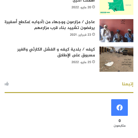
أهملت أخرى
20 مايو، 2022
عاجل / مزارعون ووجهاء من (آدوابه )مكطع أسفيرة
يرفضون تشييد بناء قرب مزارعهم
23 فبراير، 2021
كيفه / بلدية كيفه و الفشل الكارثي والغير
مسبوق على الإطلاق
25 مايو، 2022
إتبعنا
0
متابعون