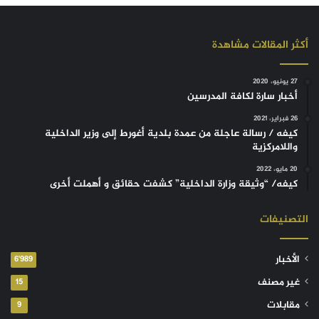
أكثر المقالات مشاهدة
27 يونيو، 2020
أخبار سارة لكافة المدرسين
26 فبراير، 2021
كيفه / رسالة عاجلة من عمدة بلدية أغورط إلى وزير الداخلية
واللامركزية
20 مايو، 2022
كيفه/ “وثيقة وزارة الداخلية” كشفت حقائق و أهملت أخرى
التصنيفات
الأخبار
6٬989
غير مصنف
15
مقابلات
9