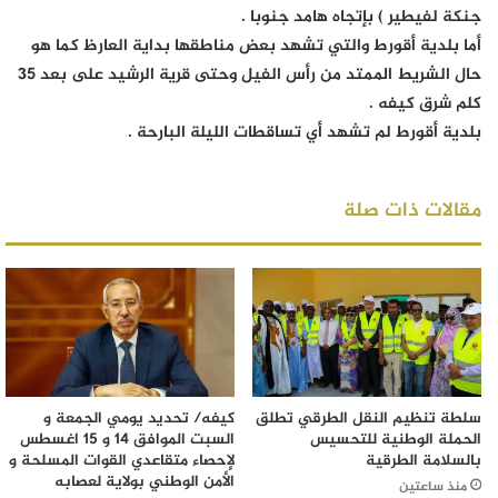
جنكة لفيطير ) بإتجاه هامد جنوبا .
أما بلدية أقورط والتي تشهد بعض مناطقها بداية العارظ كما هو
حال الشريط الممتد من رأس الفيل وحتى قرية الرشيد على بعد 35
كلم شرق كيفه .
بلدية أقورط لم تشهد أي تساقطات الليلة البارحة .
مقالات ذات صلة
سلطة تنظيم النقل الطرقي تطلق
كيفه/ تحديد يومي الجمعة و
الحملة الوطنية للتحسيس
السبت الموافق 14 و 15 اغسطس
بالسلامة الطرقية
لإحصاء متقاعدي القوات المسلحة و
الأمن الوطني بولاية لعصابه
منذ ساعتين