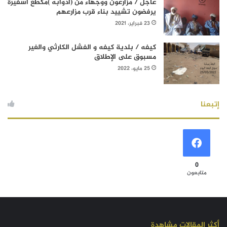
عاجل / مزارعون ووجهاء من (آدوابه )مكطع أسفيرة
يرفضون تشييد بناء قرب مزارعهم
23 فبراير، 2021
كيفه / بلدية كيفه و الفشل الكارثي والغير
مسبوق على الإطلاق
25 مايو، 2022
إتبعنا
0
متابعون
أكثر المقالات مشاهدة