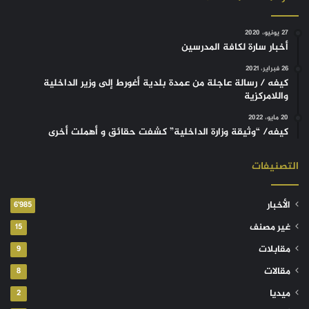
27 يونيو، 2020
أخبار سارة لكافة المدرسين
26 فبراير، 2021
كيفه / رسالة عاجلة من عمدة بلدية أغورط إلى وزير الداخلية
واللامركزية
20 مايو، 2022
كيفه/ “وثيقة وزارة الداخلية” كشفت حقائق و أهملت أخرى
التصنيفات
الأخبار
6٬985
غير مصنف
15
مقابلات
9
مقالات
8
ميديا
2