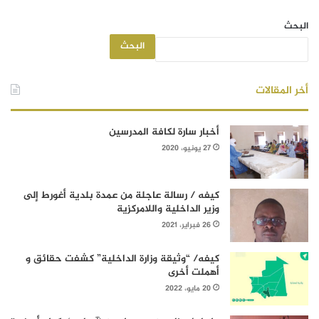
البحث
البحث
أخر المقالات
أخبار سارة لكافة المدرسين
27 يونيو، 2020
كيفه / رسالة عاجلة من عمدة بلدية أغورط إلى
وزير الداخلية واللامركزية
26 فبراير، 2021
كيفه/ “وثيقة وزارة الداخلية” كشفت حقائق و
أهملت أخرى
20 مايو، 2022