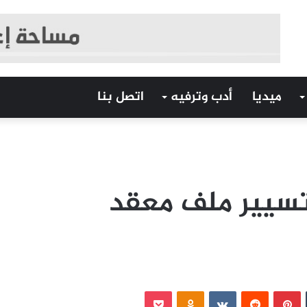
ميديا
أدب وترفيه
اتصل بنا
تسيير ملف معقد
‏Tumblr
بينتيريست
‏Reddit
‏VKontakte
Odnoklassniki
بوكيت