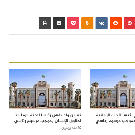
بينتيريست
‏Reddit
‏VKontakte
Odnoklassniki
بوكيت
مشاركة عبر البريد
طباعة
رئيساً للجنة الوطنية
تعيين ولد داهي رئيساً للجنة الوطنية
 بموجب مرسوم رئاسي
لحقوق الإنسان بموجب مرسوم رئاسي
منذ يومين