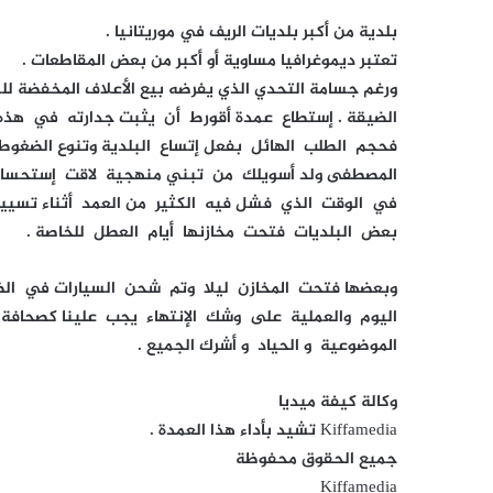
بلدية من أكبر بلديات الريف في موريتانيا .
تعتبر ديموغرافيا مساوية أو أكبر من بعض المقاطعات .
ورغم جسامة التحدي الذي يفرضه بيع الأعلاف المخفضة لل
الضيقة . إستطاع عمدة أقورط أن يثبت جدارته في هذه 
فحجم الطلب الهائل بفعل إتساع البلدية وتنوع الضغ
المصطفى ولد أسويلك من تبني منهجية لاقت إستحسان و ا
في الوقت الذي فشل فيه الكثير من العمد أثناء تسيير
بعض البلديات فتحت مخازنها أيام العطل للخاصة .
وبعضها فتحت المخازن ليلا وتم شحن السيارات في الظ
اليوم والعملية على وشك الإنتهاء يجب علينا كصحاف
الموضوعية و الحياد و أشرك الجميع .
وكالة كيفة ميديا
Kiffamedia تشيد بأداء هذا العمدة .
جميع الحقوق محفوظة
Kiffamedia