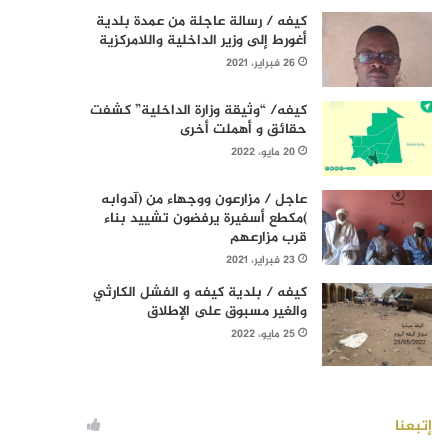
كيفه / رسالة عاجلة من عمدة بلدية
أغورط إلى وزير الداخلية واللامركزية
26 فبراير، 2021
كيفه/ “وثيقة وزارة الداخلية” كشفت
حقائق و أهملت أخرى
20 مايو، 2022
عاجل / مزارعون ووجهاء من (آدوابه
)مكطع أسفيرة يرفضون تشييد بناء
قرب مزارعهم
23 فبراير، 2021
كيفه / بلدية كيفه و الفشل الكارثي
والغير مسبوق على الإطلاق
25 مايو، 2022
إتبعنا