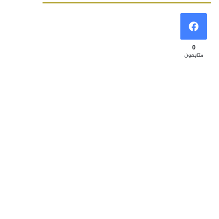
0
متابعون