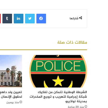
فيسبوك
تويتر
لينكدإن
‏Tumblr
شاركها
مقالات ذات صلة
الشرطة الوطنية تتمكن من تفكيك
تعيين ولد داهي 
شبكة إجرامية لتهريب و ترويج المخدرات
لحقوق الإنسان
بمدينة نواذيبو
منذ يومين
منذ 20 ساعة