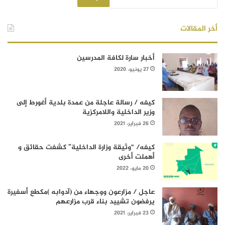
أخر المقالات
أخبار سارة لكافة المدرسين
27 يونيو، 2020
كيفه / رسالة عاجلة من عمدة بلدية أغورط إلى
وزير الداخلية واللامركزية
26 فبراير، 2021
كيفه/ “وثيقة وزارة الداخلية” كشفت حقائق و
أهملت أخرى
20 مايو، 2022
عاجل / مزارعون ووجهاء من (آدوابه )مكطع أسفيرة
يرفضون تشييد بناء قرب مزارعهم
23 فبراير، 2021