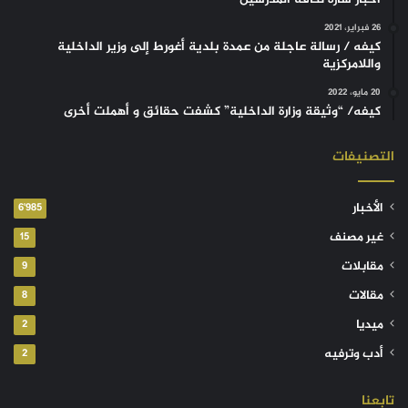
26 فبراير، 2021
كيفه / رسالة عاجلة من عمدة بلدية أغورط إلى وزير الداخلية
واللامركزية
20 مايو، 2022
كيفه/ “وثيقة وزارة الداخلية” كشفت حقائق و أهملت أخرى
التصنيفات
الأخبار
6٬985
غير مصنف
15
مقابلات
9
مقالات
8
ميديا
2
أدب وترفيه
2
تابعنا