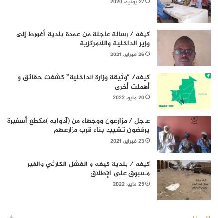
27 يونيو، 2020
كيفه / رسالة عاجلة من عمدة بلدية أغورط إلى
وزير الداخلية واللامركزية
26 فبراير، 2021
كيفه/ “وثيقة وزارة الداخلية” كشفت حقائق و
أهملت أخرى
20 مايو، 2022
عاجل / مزارعون ووجهاء من (آدوابه )مكطع أسفيرة
يرفضون تشييد بناء قرب مزارعهم
23 فبراير، 2021
كيفه / بلدية كيفه و الفشل الكارثي والغير
مسبوق على الإطلاق
25 مايو، 2022