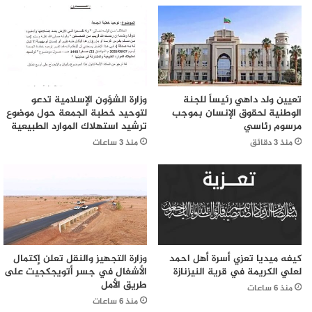
تعيين ولد داهي رئيساً للجنة
وزارة الشؤون الإسلامية تدعو
الوطنية لحقوق الإنسان بموجب
لتوحيد خطبة الجمعة حول موضوع
مرسوم رئاسي
ترشيد استهلاك الموارد الطبيعية
منذ 3 دقائق
منذ 3 ساعات
كيفه ميديا تعزي أسرة أهل احمد
وزارة التجهيز والنقل تعلن إكتمال
لعلي الكريمة في قرية النيزنازة
الأشغال في جسر أتويجكجيت على
طريق الأمل
منذ 6 ساعات
منذ 6 ساعات