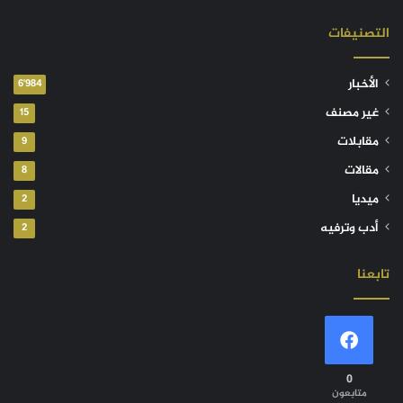
التصنيفات
الأخبار
6٬984
غير مصنف
15
مقابلات
9
مقالات
8
ميديا
2
أدب وترفيه
2
تابعنا
0
متابعون