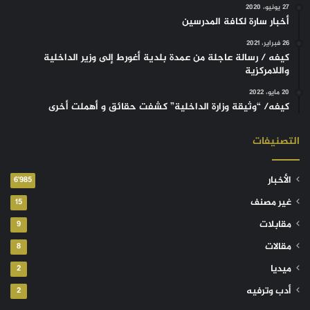
27 يونيو، 2020
أخبار سارة لكافة المدرسين
26 فبراير، 2021
كيفه / رسالة عاجلة من عمدة بلدية أغورط إلى وزير الداخلية
واللامركزية
20 مايو، 2022
كيفه/ “وثيقة وزارة الداخلية” كشفت حقائق و أهملت أخرى
التصنيفات
الأخبار
6٬985
غير مصنف
15
مقابلات
9
مقالات
8
ميديا
2
أدب وترفيه
2