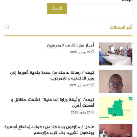
البحث
البحث
أخر المقالات
أخبار سارة لكافة المدرسين
27 يونيو، 2020
كيفه / رسالة عاجلة من عمدة بلدية أغورط إلى
وزير الداخلية واللامركزية
26 فبراير، 2021
كيفه/ “وثيقة وزارة الداخلية” كشفت حقائق و
أهملت أخرى
20 مايو، 2022
عاجل / مزارعون ووجهاء من (آدوابه )مكطع أسفيرة
يرفضون تشييد بناء قرب مزارعهم