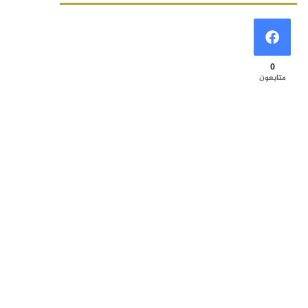
0
متابعون