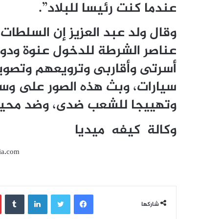
عندما كنت رئيسا للبلاد”.
وقال ولد عبد العزيز إن السلطات 
عناصر الشرطة للدخول عنوة ودو
أسرتى وأقاربى وترويعهم وتصوي
سيارات، وبث هذه الصور على وسا
وتهييجا للشعب ضدى، وضد محيط
وكالة كيفه ميديا
ia.com
فيسبوك
تويتر
لينكدإن
‏Tumblr
شاركها