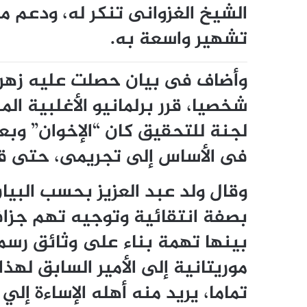
الشيخ الغزوانى تنكر له، ودعم 
تشهير واسعة به.
وأضاف فى بيان حصلت عليه زه
شخصيا، قرر برلمانيو الأغلبية ا
لجنة للتحقيق كان “الإخوان” وب
فى الأساس إلى تجريمى، حتى ق
وقال ولد عبد العزيز بحسب البيان
بصفة انتقائية وتوجيه تهم جزاف
بينها تهمة بناء على وثائق رس
موريتانية إلى الأمير السابق لهذا
تماما، يريد منه أهله الإساءة إ