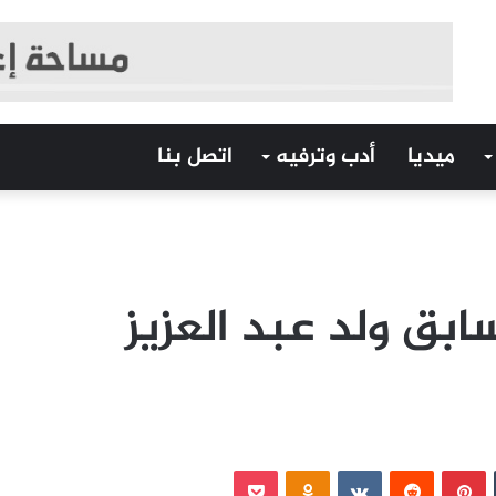
ميديا
أدب وترفيه
اتصل بنا
ابق ولد عبد العزيز
‏Tumblr
بينتيريست
‏Reddit
‏VKontakte
Odnoklassniki
بوكيت