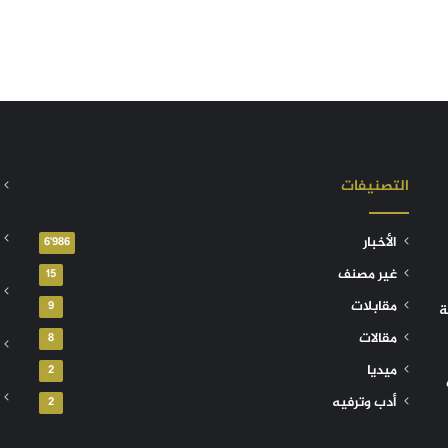
التصنيفات
الأخبار
6٬986
غير مصنف
15
مقابلات
9
ة
مقالات
8
ميديا
2
أدب وترفيه
2