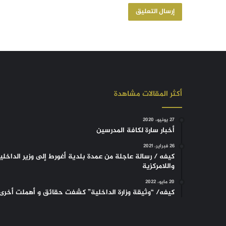
أكثر المقالات مشاهدة
27 يونيو، 2020
أخبار سارة لكافة المدرسين
26 فبراير، 2021
كيفه / رسالة عاجلة من عمدة بلدية أغورط إلى وزير الداخلي
واللامركزية
20 مايو، 2022
كيفه/ “وثيقة وزارة الداخلية” كشفت حقائق و أهملت أخرى