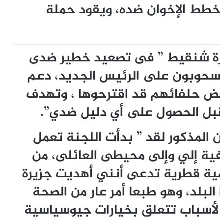
مخطط الإخوان ضده، ويقود حملة
رة شنقيط ” فى تصعيد خطير ضدى
لمسحوبون على الرئيس الجديد، دعم
عض حلفائهم قد اقترحوها ، وتهدف
بل الحصول على أي دليل ضدي”.
 المذكور لقد ” بدأت اللجنة تعمل
ية إلي وإلى محيطى العائلى، من
مية قطرية تدعى أنني أهديت جزيرة
 البلد، وهو طبعا أمر عار من الصحة
لي لأسباب تتعلق بخيارات جيوسياسية