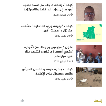
كيفه / رسالة عاجلة من عمدة بلدية
أغورط إلى وزير الداخلية واللامركزية
26 فبراير، 2021
كيفه/ “وثيقة وزارة الداخلية” كشفت
حقائق و أهملت أخرى
20 مايو، 2022
عاجل / مزارعون ووجهاء من (آدوابه
)مكطع أسفيرة يرفضون تشييد بناء
قرب مزارعهم
23 فبراير، 2021
كيفه / بلدية كيفه و الفشل الكارثي
والغير مسبوق على الإطلاق
25 مايو، 2022
إتبعنا