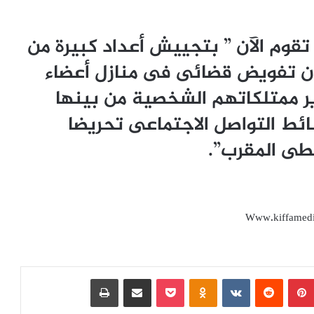
تقوم الآن ” بتجييش أعداد كبيرة من
ن تفويض قضائى فى منازل أعضاء
ر ممتلكاتهم الشخصية من بينها
ئط التواصل الاجتماعى تحريضا
ى المقرب”.
Www.kiffamed
بينتيريست
‏Reddit
‏VKontakte
Odnoklassniki
بوكيت
مشاركة عبر البريد
طباعة