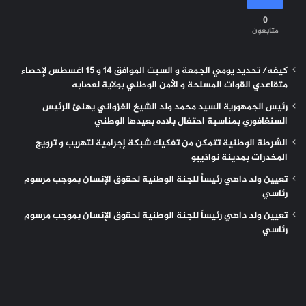
0
متابعون
كيفه/ تحديد يومي الجمعة و السبت الموافق 14 و 15 اغسطس لإحصاء
متقاعدي القوات المسلحة و الأمن الوطني بولاية لعصابه
رئيس الجمهورية السيد محمد ولد الشيخ الغزواني يهنئ الرئيس
السنغافوري بمناسبة احتفال بلاده بعيدها الوطني
الشرطة الوطنية تتمكن من تفكيك شبكة إجرامية لتهريب و ترويج
المخدرات بمدينة نواذيبو
تعيين ولد داهي رئيساً للجنة الوطنية لحقوق الإنسان بموجب مرسوم
رئاسي
تعيين ولد داهي رئيساً للجنة الوطنية لحقوق الإنسان بموجب مرسوم
رئاسي