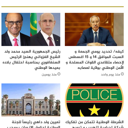
كيفه/ تحديد يومي الجمعة و
رئيس الجمهورية السيد محمد ولد
السبت الموافق 14 و 15 اغسطس
الشيخ الغزواني يهنئ الرئيس
لإحصاء متقاعدي القوات المسلحة و
السنغافوري بمناسبة احتفال بلاده
الأمن الوطني بولاية لعصابه
بعيدها الوطني
منذ يوم واحد
منذ يومين
الشرطة الوطنية تتمكن من تفكيك
تعيين ولد داهي رئيساً للجنة
شبكة إجرامية لتهريب و ترويج
الوطنية لحقوق الإنسان بموجب