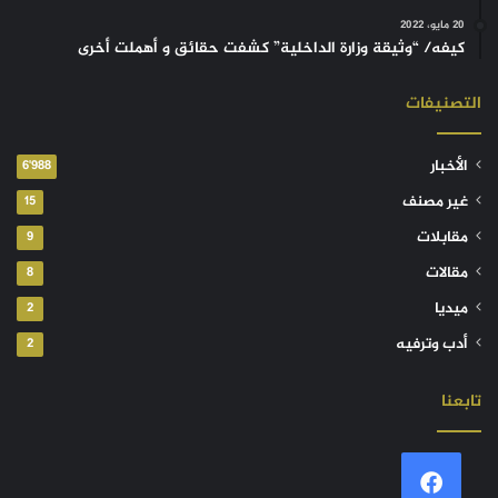
20 مايو، 2022
كيفه/ “وثيقة وزارة الداخلية” كشفت حقائق و أهملت أخرى
التصنيفات
الأخبار
6٬988
غير مصنف
15
مقابلات
9
مقالات
8
ميديا
2
أدب وترفيه
2
تابعنا