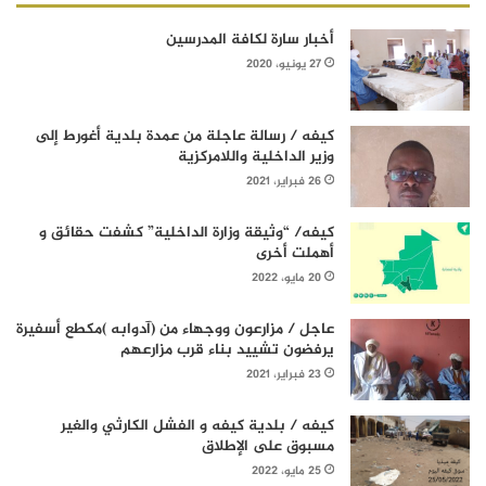
أخبار سارة لكافة المدرسين
27 يونيو، 2020
كيفه / رسالة عاجلة من عمدة بلدية أغورط إلى
وزير الداخلية واللامركزية
26 فبراير، 2021
كيفه/ “وثيقة وزارة الداخلية” كشفت حقائق و
أهملت أخرى
20 مايو، 2022
عاجل / مزارعون ووجهاء من (آدوابه )مكطع أسفيرة
يرفضون تشييد بناء قرب مزارعهم
23 فبراير، 2021
كيفه / بلدية كيفه و الفشل الكارثي والغير
مسبوق على الإطلاق
25 مايو، 2022