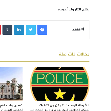
بقلم التار ولد أحمده
فيسبوك
تويتر
لينكدإن
‏Tumblr
شاركها
مقالات ذات صلة
الشرطة الوطنية تتمكن من تفكيك
تعيين ولد داهي 
شبكة إجرامية لتهريب و ترويج المخدرات
لحقوق الإنسان