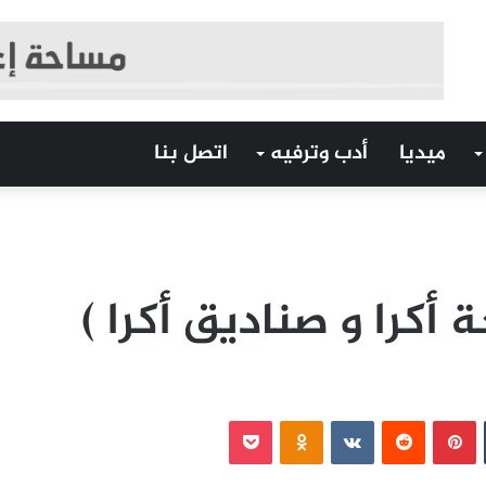
ميديا
أدب وترفيه
اتصل بنا
أكرا و صناديق أكرا )
‏Tumblr
بينتيريست
‏Reddit
‏VKontakte
Odnoklassniki
بوكيت