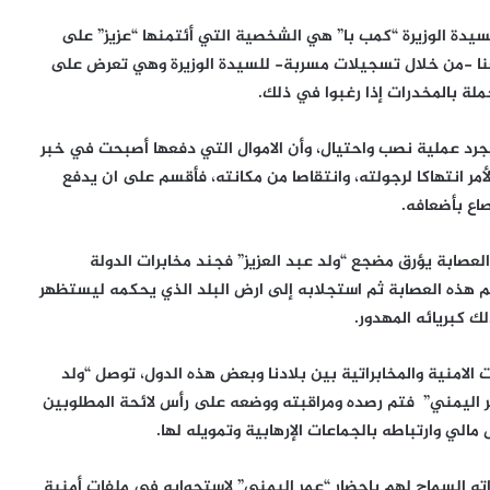
لسيدة الوزيرة “كمب با” هي الشخصية التي أئتمنها “عزيز” على
تمعنا -من خلال تسجيلات مسربة- للسيدة الوزيرة وهي تعرض على
ملة بالمخدرات إذا رغبوا في ذلك.
مجرد عملية نصب واحتيال، وأن الاموال التي دفعها أصبحت في خبر
مر انتهاكا لرجولته، وانتقاصا من مكانته، فأقسم على ان يدفع
صاع بأضعافه.
عصابة يؤرق مضجع “ولد عبد العزيز” فجند مخابرات الدولة
 هذه العصابة ثم استجلابه إلى ارض البلد الذي يحكمه ليستظهر
 كبريائه المهدور.
 الامنية والمخابراتية بين بلادنا وبعض هذه الدول، توصل “ولد
عمر اليمني” فتم رصده ومراقبته ووضعه على رأس لائحة المطلوبين
مالي وارتباطه بالجماعات الإرهابية وتمويله لها.
ه السماح لهم بإحضار “عمر اليمني” لاستجوابه في ملفات أمنية