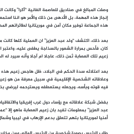
وصلت المبالغ في صناديق للعاصمة الغانية “آكرا” وكانت ا
إنجاز هذه المهمة، بل الأدهى من ذلك والأمر هو اننا اس
هذه الجماعة توفير مكان آمن في موريتانيا لطائراتهم المح
بعد ذلك، اكتشف “ولد عبد العزيز” ان العملية كلها كانت 
كان، فأحس بمرارة الشعور بالسذاجة يطغى عليه، واعتبر الأ
زعيم تلك العصابة ثمن ذلك، عاجلا ام آجلا وأنه سيرد له ال
بعد اعتلائه سدة الحكم في البلاد، ظل هاجس زعيم هذه ال
وعلاقاته الشخصية الإقليمية في سبيل معرفة من هو زعيم
فيه قوته وبأسه، ويجعله يستعطفه ويسترحمه ليرضي بذلك
بفضل شبكة علاقاته مع رؤساء دول غرب إفريقيا والاتفاقيات
عبد العزيز” بمعلومات تفيد بان زعيم العصابة ماهو إلا “
أمنيا لموريتانيا بتهم تتعلق بدعم الإرهاب في ليبيا وشمال 
طلب الرئيس بصورة شخصية من الرئيس المالي ومن مخابرات