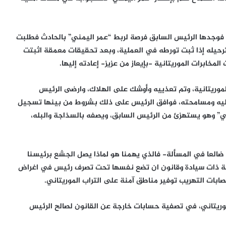
كي في ليبيا، فوجدها الرئيس السابق فرصة لربط “عمر اليمني” بالحادث فطلبت
 لترحيله إذا ثبت تورطه في العملية، وبعد تحقيقات معمقة اثبتت
لمخابرات الموريتانية -بإيعاز من عزيز- إعادته إليها.
موريتانية، وتم تعذييه وأوشك على الهلاك، وارضى الرئيس
 عليه ومسامحته، فوافق الرئيس على ذلك بشروط من بينها تسجيل
” وهو يستهزئ من الرئيس السابق، ويصفه بالسذاجة والبله،
 ضالعا في المسألة- فالذي يهمنا هو لماذا يصل الجشع برئيسنا
ولة ذات سيادة وقانون ان تضع نفسها تحت تصرف رئيس في اغراض
ت التهريب توفير مناطق آمنة على التراب الموريتاني.
وريتاني، في تصفية حسابات خارجة عن القانون لصالح الرئيس