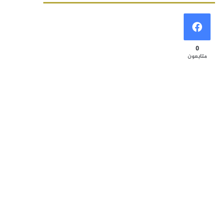
0
متابعون