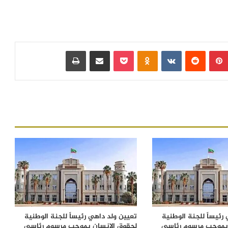
بينتيريست
‏Reddit
‏VKontakte
Odnoklassniki
بوكيت
مشاركة عبر البريد
طباعة
رئيساً للجنة الوطنية
تعيين ولد داهي رئيساً للجنة الوطنية
 بموجب مرسوم رئاسي
لحقوق الإنسان بموجب مرسوم رئاسي