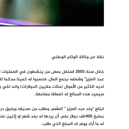
نقلا عن وكالة الوئام الوطني
خلال سنة 2005 استغل بعض من ينشطون في العمل
عبد العزيز” وشغفه بجمع المال، فنصبوا له كمينا محكما ل
لديه الكثير من الأموال (مئات ملايين الدولارات) وانه لك
سيعيد هذه المبالغ له اضعافا مضاعفة.
ابتلع “ولد عبد العزيز ” الطٌعم، وطلب من صديقه ورفيق د
بملبغ 400الف دولار على أن يردها له بعد شهر او إث
له ما أراد ووفر له المبلغ الذي طلب.