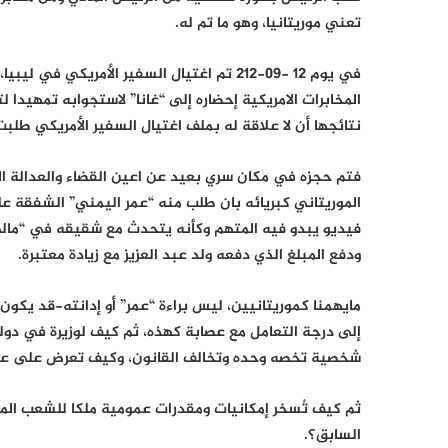
تعني موريتانيا، وهو ما تم له.
في يوم 12 -09-212 تم اغتيال السفير الأمري
المخابرات الامريكية إحضاره إلى “غانا” لاستجوابه تمهيدا
نتائجها أن لا علاقة له بملف اغتيال السفير الأمريكي طلبت ا
فتم حجزه في مكان سري بعيد عن اعين القضاء والعدالة ال
الموريتاني كبريائه بان طلب منه “عمر اليمني” الشفقة
فيديو يبدو فيه المتهم وكأنه يتحدث مع شقيقه في “مالي
ودفع المبلغ الذي دفعه ولد عبد العزيز مع زيادة معتبرة.
مايهمنا كموريتانيين، ليس براءة “عمر” أو إدانته-قد يكون
إلى درجة التعامل مع عصابة كهذه، ثم كيف لوزيرة في د
شخصية تخصه وحده وتخالف القانون، وكيف تعرض على عصابا
ثم كيف تٌسخر إمكانيات ومقدرات عمومية ملكا للشعب الم
السابق؟.