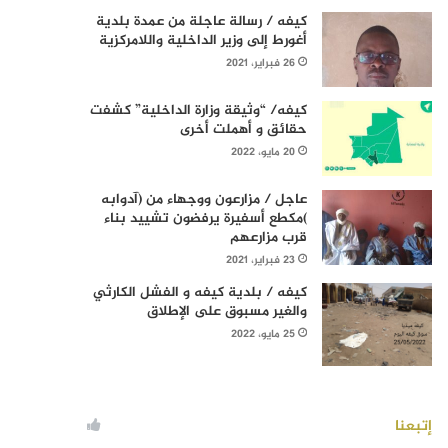
كيفه / رسالة عاجلة من عمدة بلدية
أغورط إلى وزير الداخلية واللامركزية
26 فبراير، 2021
كيفه/ “وثيقة وزارة الداخلية” كشفت
حقائق و أهملت أخرى
20 مايو، 2022
عاجل / مزارعون ووجهاء من (آدوابه
)مكطع أسفيرة يرفضون تشييد بناء
قرب مزارعهم
23 فبراير، 2021
كيفه / بلدية كيفه و الفشل الكارثي
والغير مسبوق على الإطلاق
25 مايو، 2022
إتبعنا