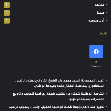
مقالات
8
ميديا
2
أدب وترفيه
2
تابعنا
0
متابعون
رئيس الجمهورية السيد محمد ولد الشيخ الغزواني يهنئ الرئيس
السنغافوري بمناسبة احتفال بلاده بعيدها الوطني
الشرطة الوطنية تتمكن من تفكيك شبكة إجرامية لتهريب و ترويج
المخدرات بمدينة نواذيبو
تعيين ولد داهي رئيساً للجنة الوطنية لحقوق الإنسان بموجب مرسوم