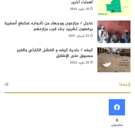
أهملت أخرى
20 مايو، 2022
عاجل / مزارعون ووجهاء من (آدوابه )مكطع أسفيرة
يرفضون تشييد بناء قرب مزارعهم
23 فبراير، 2021
كيفه / بلدية كيفه و الفشل الكارثي والغير
مسبوق على الإطلاق
25 مايو، 2022
إتبعنا
0
متابعون