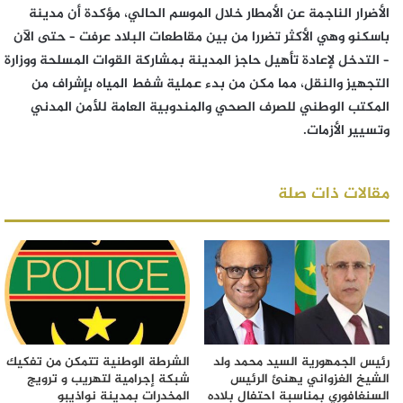
الأضرار الناجمة عن الأمطار خلال الموسم الحالي، مؤكدة أن مدينة
باسكنو وهي الأكثر تضررا من بين مقاطعات البلاد عرفت – حتى الآن
– التدخل لإعادة تأهيل حاجز المدينة بمشاركة القوات المسلحة ووزارة
التجهيز والنقل، مما مكن من بدء عملية شفط المياه بإشراف من
المكتب الوطني للصرف الصحي والمندوبية العامة للأمن المدني
وتسيير الأزمات.
مقالات ذات صلة
رئيس الجمهورية السيد محمد ولد
الشرطة الوطنية تتمكن من تفكيك
الشيخ الغزواني يهنئ الرئيس
شبكة إجرامية لتهريب و ترويج
السنغافوري بمناسبة احتفال بلاده
المخدرات بمدينة نواذيبو