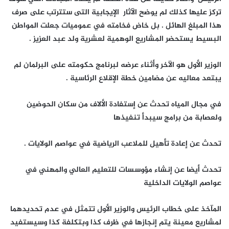
تركز عليها كذلك لم يوضح الآثار الإيجابية التى ستترتب على صرف
هذا المبلغ الهائل . بل خاض فخامته في عموميات جعلت المواطن
البسيط يستحضر المشاريع الوهمية لعشرية ولد عبد العزيز .
الوزير الأول هو الآخر وأثناء عرضه لبرنامج حكومته على البرلمان لم
يبتعد معاليه عن مضامين خطة الإقلاع الرئاسية .
في مجال المياه تحدث عن إستفادة الألاف من سكان الحوضين
ولعصابة من برامج سيبدأ تنفيذها
تحدث عن إعادة تأهيل للملاعب الرياضية في عواصم الولايات .
تحدث أيضا عن إنشاء مؤوسسات للتعليم العالي والمهني في
عواصم الولايات الداخلية
المآخذ على خطاب الرئيس والوزير الأول تتمثل في عدم تحديدهما
لمشاريع معينة يتم إنجازها في ظرف كذا وبتكلفة كذا وسيستفيد