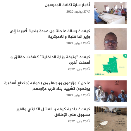
أخبار سارة لكافة المدرسين
27 يونيو، 2020
كيفه / رسالة عاجلة من عمدة بلدية أغورط إلى
وزير الداخلية واللامركزية
26 فبراير، 2021
كيفه/ “وثيقة وزارة الداخلية” كشفت حقائق و
أهملت أخرى
20 مايو، 2022
عاجل / مزارعون ووجهاء من (آدوابه )مكطع أسفيرة
يرفضون تشييد بناء قرب مزارعهم
23 فبراير، 2021
كيفه / بلدية كيفه و الفشل الكارثي والغير
مسبوق على الإطلاق
25 مايو، 2022