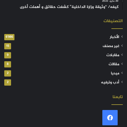
20 مايو، 2022
كيفه/ “وثيقة وزارة الداخلية” كشفت حقائق و أهملت أخرى
التصنيفات
الأخبار
6٬986
غير مصنف
15
مقابلات
9
مقالات
8
ميديا
2
أدب وترفيه
2
تابعنا