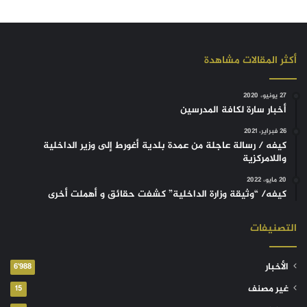
أكثر المقالات مشاهدة
27 يونيو، 2020
أخبار سارة لكافة المدرسين
26 فبراير، 2021
كيفه / رسالة عاجلة من عمدة بلدية أغورط إلى وزير الداخلية
واللامركزية
20 مايو، 2022
كيفه/ “وثيقة وزارة الداخلية” كشفت حقائق و أهملت أخرى
التصنيفات
الأخبار
6٬988
غير مصنف
15