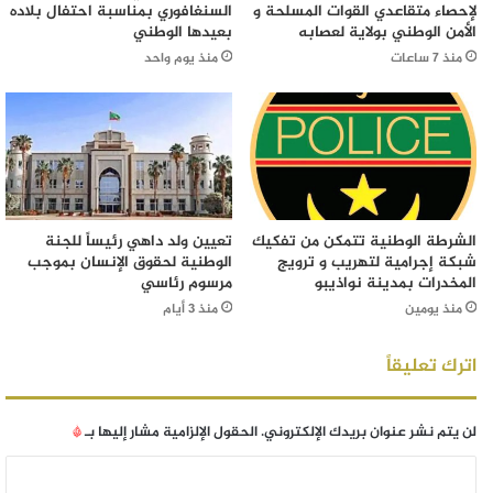
لإحصاء متقاعدي القوات المسلحة و
السنغافوري بمناسبة احتفال بلاده
الأمن الوطني بولاية لعصابه
بعيدها الوطني
منذ 7 ساعات
منذ يوم واحد
الشرطة الوطنية تتمكن من تفكيك
تعيين ولد داهي رئيساً للجنة
شبكة إجرامية لتهريب و ترويج
الوطنية لحقوق الإنسان بموجب
المخدرات بمدينة نواذيبو
مرسوم رئاسي
منذ يومين
منذ 3 أيام
اترك تعليقاً
لن يتم نشر عنوان بريدك الإلكتروني.
الحقول الإلزامية مشار إليها بـ
*