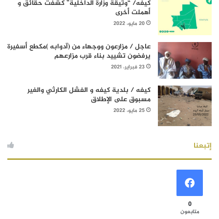
كيفه/ “وثيقة وزارة الداخلية” كشفت حقائق و
أهملت أخرى
20 مايو، 2022
عاجل / مزارعون ووجهاء من (آدوابه )مكطع أسفيرة
يرفضون تشييد بناء قرب مزارعهم
23 فبراير، 2021
كيفه / بلدية كيفه و الفشل الكارثي والغير
مسبوق على الإطلاق
25 مايو، 2022
إتبعنا
0
متابعون