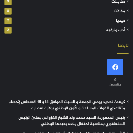
مقابلات
9
مقالات
8
ميديا
2
أدب وترفيه
2
تابعنا
0
متابعون
كيفه/ تحديد يومي الجمعة و السبت الموافق 14 و 15 اغسطس لإحصاء
متقاعدي القوات المسلحة و الأمن الوطني بولاية لعصابه
رئيس الجمهورية السيد محمد ولد الشيخ الغزواني يهنئ الرئيس
السنغافوري بمناسبة احتفال بلاده بعيدها الوطني