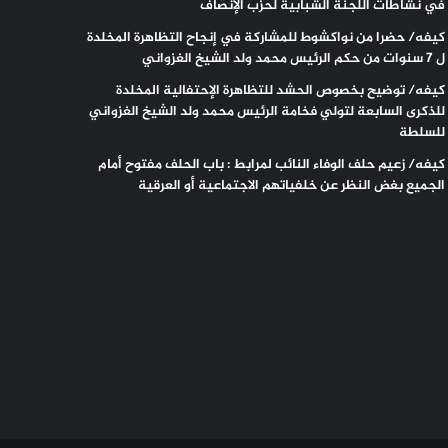
في نشاطات اللجنة الشبابية لحزب الإنصاف
كيفه/ حضرا من نواكشوط للمشاركة في إنجاح التظاهرة المخلدة
ل 7 سنوات من حكم الرئيس محمد ولد الشيخ الغزواني
كيفه/ توضيح بخصوص الحشد للتظاهرة الإحتفالية المخلدة
للذكرى السابعة لتولي فخامة الرئيس محمد ولد الشيخ الغزواني
للسلطة
كيفه/ زعيم حلف الوفاء النائب لمرابط : باب الحلف مفتوح أمام
الجميع بغض النظر عن خلفياتهم الاجتماعية أو العرقية