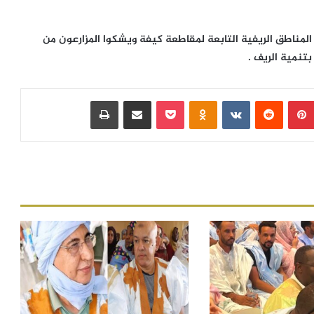
 المناطق الريفية التابعة لمقاطعة كيفة ويشكوا المزارعون من
نمية الريف .
بينتيريست
‏Reddit
‏VKontakte
Odnoklassniki
بوكيت
مشاركة عبر البريد
طباعة