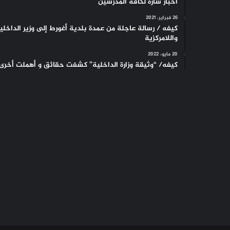
أخبار سارة لكافة المدرسين
26 فبراير، 2021
كيفه / رسالة عاجلة من عمدة بلدية أغورط إلى وزير الداخلي
واللامركزية
20 مايو، 2022
كيفه/ “وثيقة وزارة الداخلية” كشفت حقائق و أهملت أخرى