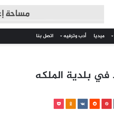
ميديا
أدب وترفيه
اتصل بنا
 في بلدية الملكه
‏Tumblr
بينتيريست
‏Reddit
‏VKontakte
Odnoklassniki
بوكيت