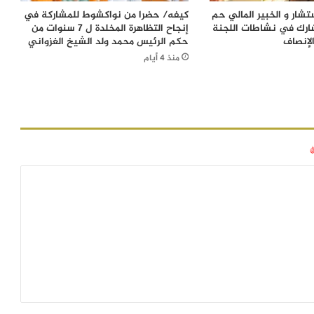
شار و الخبير المالي حم
كيفه/ حضرا من نواكشوط للمشاركة في
ارك في نشاطات اللجنة
إنجاح التظاهرة المخلدة ل 7 سنوات من
لإنصاف
حكم الرئيس محمد ولد الشيخ الغزواني
منذ 4 أيام