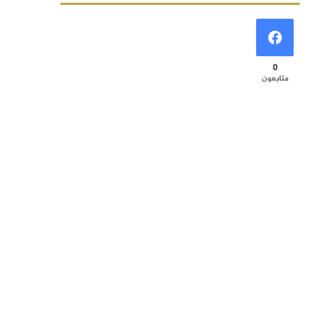
0
متابعون