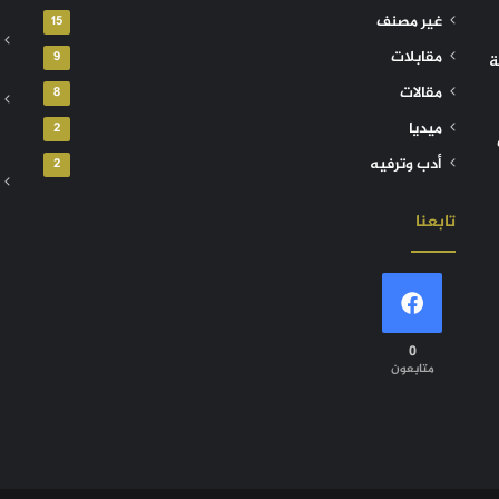
غير مصنف
15
مقابلات
9
ة
مقالات
8
ميديا
2
أدب وترفيه
2
تابعنا
0
متابعون