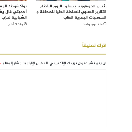
رئيس الجمهورية يتسلم اليوم الثلاثاء
نواكشوط/ المست
التقرير السنوي للسلطة العليا للصحافة و
أحميتي فال يش
السمعيات البصرية الهاب
الشبابية لحزب ا
منذ يوم واحد
منذ 3 أيام
اترك تعليقاً
لن يتم نشر عنوان بريدك الإلكتروني.
الحقول الإلزامية مشار إليها بـ
*