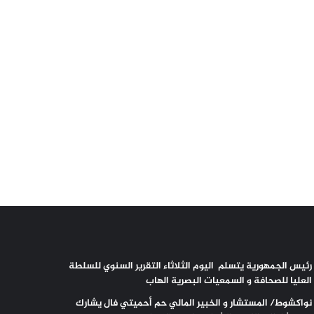
رئيس الجمهورية يتسلم اليوم الثلاثاء التقرير السنوي للسلطة
العليا للصحافة و السمعيات البصرية الهاب
نواكشوط/ المستشار و الخبير المالي حم أحميتي فال يشارك