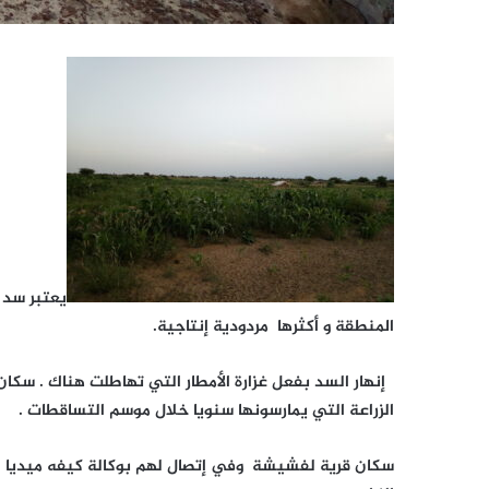
يعتبر سد 
المنطقة و أكثرها مردودية إنتاجية.
إنهار السد بفعل غزارة الأمطار التي تهاطلت هناك . سكا
الزراعة التي يمارسونها سنويا خلال موسم التساقطات .
سكان قرية لفشيشة وفي إتصال لهم بوكالة كيفه ميديا ط