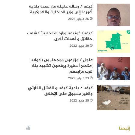
كيفه / رسالة عاجلة من عمدة بلدية
أغورط إلى وزير الداخلية واللامركزية
26 فبراير، 2021
كيفه/ “وثيقة وزارة الداخلية” كشفت
حقائق و أهملت أخرى
20 مايو، 2022
عاجل / مزارعون ووجهاء من (آدوابه
)مكطع أسفيرة يرفضون تشييد بناء
قرب مزارعهم
23 فبراير، 2021
كيفه / بلدية كيفه و الفشل الكارثي
والغير مسبوق على الإطلاق
25 مايو، 2022
إتبعنا