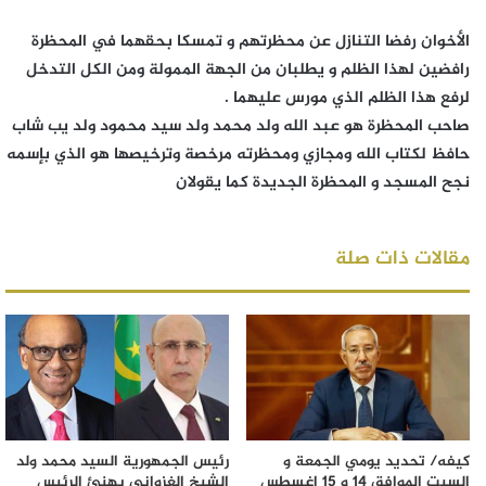
الأخوان رفضا التنازل عن محظرتهم و تمسكا بحقهما في المحظرة
رافضين لهذا الظلم و يطلبان من الجهة الممولة ومن الكل التدخل
لرفع هذا الظلم الذي مورس عليهما .
صاحب المحظرة هو عبد الله ولد محمد ولد سيد محمود ولد يب شاب
حافظ لكتاب الله ومجازي ومحظرته مرخصة وترخيصها هو الذي بإسمه
نجح المسجد و المحظرة الجديدة كما يقولان
مقالات ذات صلة
كيفه/ تحديد يومي الجمعة و
رئيس الجمهورية السيد محمد ولد
السبت الموافق 14 و 15 اغسطس
الشيخ الغزواني يهنئ الرئيس