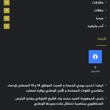
مقابلات
9
مقالات
8
ميديا
2
أدب وترفيه
2
تابعنا
0
متابعون
كيفه/ تحديد يومي الجمعة و السبت الموافق 14 و 15 اغسطس لإحصاء
متقاعدي القوات المسلحة و الأمن الوطني بولاية لعصابه
رئيس الجمهورية السيد محمد ولد الشيخ الغزواني يهنئ الرئيس
السنغافوري بمناسبة احتفال بلاده بعيدها الوطني