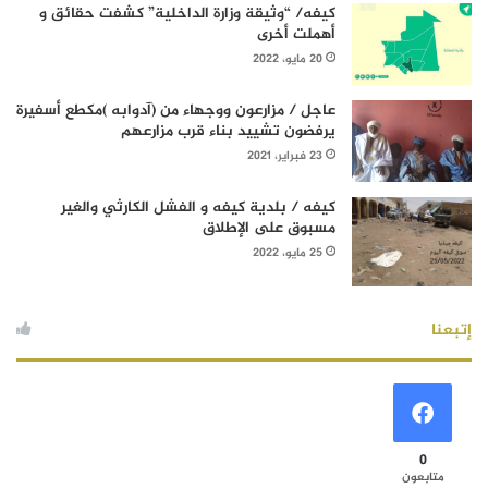
كيفه/ “وثيقة وزارة الداخلية” كشفت حقائق و
أهملت أخرى
20 مايو، 2022
عاجل / مزارعون ووجهاء من (آدوابه )مكطع أسفيرة
يرفضون تشييد بناء قرب مزارعهم
23 فبراير، 2021
كيفه / بلدية كيفه و الفشل الكارثي والغير
مسبوق على الإطلاق
25 مايو، 2022
إتبعنا
0
متابعون