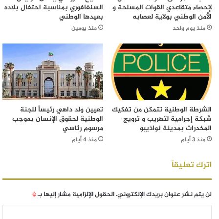
لإحصاء متقاعدي القوات المسلحة و
السنغافوري بمناسبة احتفال بلاده
الأمن الوطني بولاية لعصابه
بعيدها الوطني
منذ يوم واحد
منذ يومين
الشرطة الوطنية تتمكن من تفكيك
تعيين ولد داهي رئيساً للجنة
شبكة إجرامية لتهريب و ترويج
الوطنية لحقوق الإنسان بموجب
المخدرات بمدينة نواذيبو
مرسوم رئاسي
منذ 3 أيام
منذ 4 أيام
اترك تعليقاً
لن يتم نشر عنوان بريدك الإلكتروني.
الحقول الإلزامية مشار إليها بـ
*