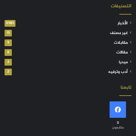
التصنيفات
الأخبار
6٬983
غير مصنف
15
مقابلات
9
مقالات
8
ميديا
2
أدب وترفيه
2
تابعنا
0
متابعون