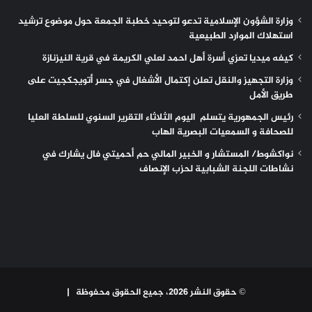
وزارة الشؤون الإسلامية تدعو لتوحيد خطبة الجمعة حول موضوع ترشيد
استهلاك الموارد الطبيعية
كيفه ميديا تعزي أسرة أهل احمد لعلي الكريمة في قرية النيزنازة
وزارة التجهيز والنقل تعلن إكتمال الأشغال في جسر أتويجكجيت على
طريق الأمل
رئيس الجمهورية يتسلم اليوم الثلاثاء التقرير السنوي للسلطة العليا
للصحافة و السمعيات البصرية الهاب
نواكشوط/ المستشار و الخبير المالي حم أحميتي فال يشارك في
نشاطات اللجنة الشبابية لحزب الإنصاف
© حقوق النشر 2026، جميع الحقوق محفوظة |