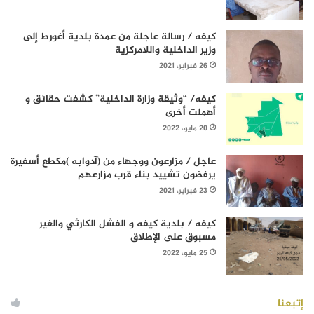
كيفه / رسالة عاجلة من عمدة بلدية أغورط إلى
وزير الداخلية واللامركزية
26 فبراير، 2021
كيفه/ “وثيقة وزارة الداخلية” كشفت حقائق و
أهملت أخرى
20 مايو، 2022
عاجل / مزارعون ووجهاء من (آدوابه )مكطع أسفيرة
يرفضون تشييد بناء قرب مزارعهم
23 فبراير، 2021
كيفه / بلدية كيفه و الفشل الكارثي والغير
مسبوق على الإطلاق
25 مايو، 2022
إتبعنا