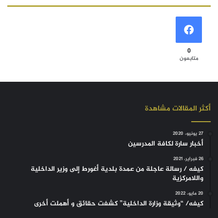
0
متابعون
أكثر المقالات مشاهدة
27 يونيو، 2020
أخبار سارة لكافة المدرسين
26 فبراير، 2021
كيفه / رسالة عاجلة من عمدة بلدية أغورط إلى وزير الداخلية
واللامركزية
20 مايو، 2022
كيفه/ “وثيقة وزارة الداخلية” كشفت حقائق و أهملت أخرى