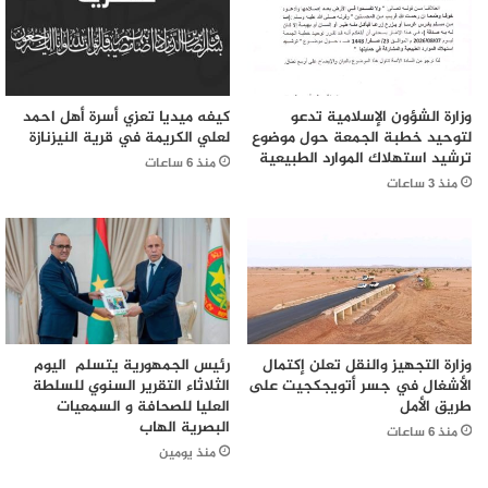
وزارة الشؤون الإسلامية تدعو
كيفه ميديا تعزي أسرة أهل احمد
لتوحيد خطبة الجمعة حول موضوع
لعلي الكريمة في قرية النيزنازة
ترشيد استهلاك الموارد الطبيعية
منذ 6 ساعات
منذ 3 ساعات
وزارة التجهيز والنقل تعلن إكتمال
رئيس الجمهورية يتسلم اليوم
الأشغال في جسر أتويجكجيت على
الثلاثاء التقرير السنوي للسلطة
طريق الأمل
العليا للصحافة و السمعيات
البصرية الهاب
منذ 6 ساعات
منذ يومين