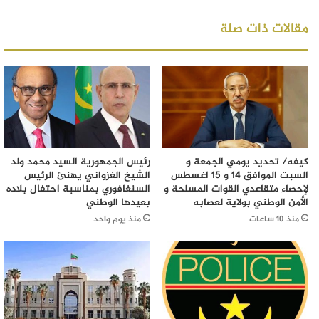
مقالات ذات صلة
كيفه/ تحديد يومي الجمعة و
رئيس الجمهورية السيد محمد ولد
السبت الموافق 14 و 15 اغسطس
الشيخ الغزواني يهنئ الرئيس
لإحصاء متقاعدي القوات المسلحة و
السنغافوري بمناسبة احتفال بلاده
الأمن الوطني بولاية لعصابه
بعيدها الوطني
منذ 10 ساعات
منذ يوم واحد