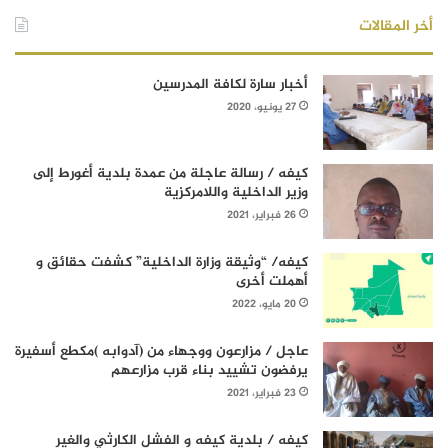
أخر المقالات
أخبار سارة لكافة المدرسين
27 يونيو، 2020
كيفه / رسالة عاجلة من عمدة بلدية أغورط إلى
وزير الداخلية واللامركزية
26 فبراير، 2021
كيفه/ “وثيقة وزارة الداخلية” كشفت حقائق و
أهملت أخرى
20 مايو، 2022
عاجل / مزارعون ووجهاء من (آدوابه )مكطع أسفيرة
يرفضون تشييد بناء قرب مزارعهم
23 فبراير، 2021
كيفه / بلدية كيفه و الفشل الكارثي والغير