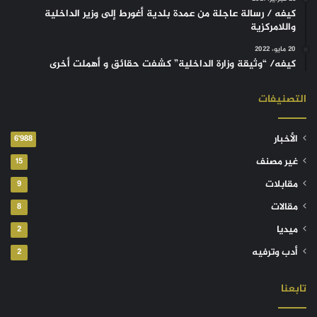
كيفه / رسالة عاجلة من عمدة بلدية أغورط إلى وزير الداخلية
واللامركزية
20 مايو، 2022
كيفه/ “وثيقة وزارة الداخلية” كشفت حقائق و أهملت أخرى
التصنيفات
الأخبار
6٬988
غير مصنف
15
مقابلات
9
مقالات
8
ميديا
2
أدب وترفيه
2
تابعنا