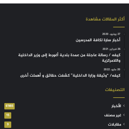
أكثر المقالات مشاهدة
27 يونيو، 2020
أخبار سارة لكافة المدرسين
26 فبراير، 2021
كيفه / رسالة عاجلة من عمدة بلدية أغورط إلى وزير الداخلية
واللامركزية
20 مايو، 2022
كيفه/ “وثيقة وزارة الداخلية” كشفت حقائق و أهملت أخرى
التصنيفات
الأخبار
6٬985
غير مصنف
15
مقابلات
9