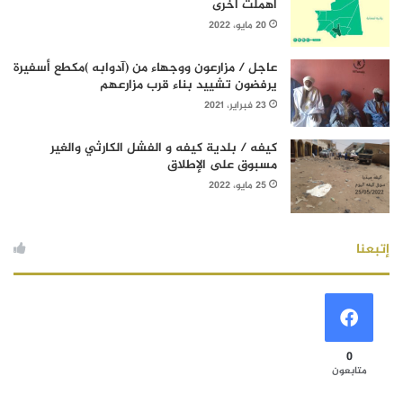
أهملت أخرى
20 مايو، 2022
عاجل / مزارعون ووجهاء من (آدوابه )مكطع أسفيرة
يرفضون تشييد بناء قرب مزارعهم
23 فبراير، 2021
كيفه / بلدية كيفه و الفشل الكارثي والغير
مسبوق على الإطلاق
25 مايو، 2022
إتبعنا
0
متابعون