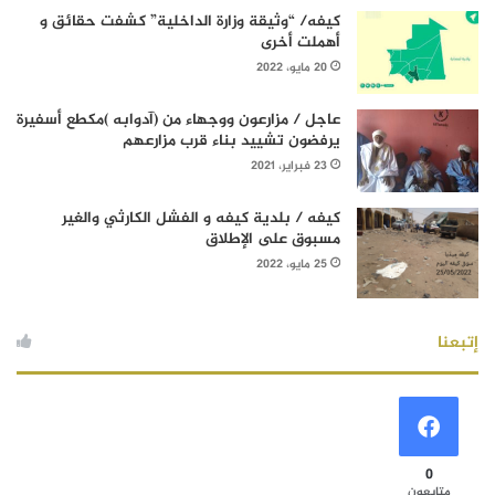
كيفه/ “وثيقة وزارة الداخلية” كشفت حقائق و
أهملت أخرى
20 مايو، 2022
عاجل / مزارعون ووجهاء من (آدوابه )مكطع أسفيرة
يرفضون تشييد بناء قرب مزارعهم
23 فبراير، 2021
كيفه / بلدية كيفه و الفشل الكارثي والغير
مسبوق على الإطلاق
25 مايو، 2022
إتبعنا
0
متابعون