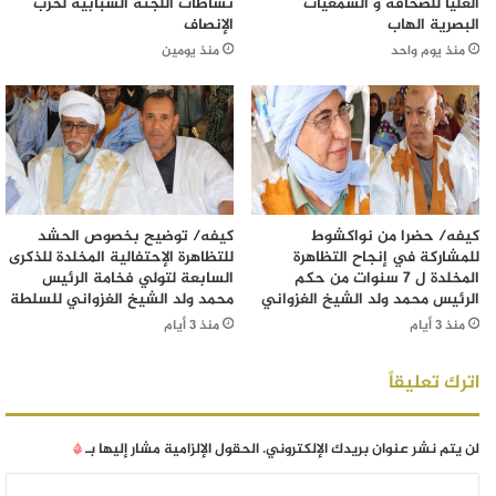
العليا للصحافة و السمعيات
نشاطات اللجنة الشبابية لحزب
البصرية الهاب
الإنصاف
منذ يوم واحد
منذ يومين
كيفه/ حضرا من نواكشوط
كيفه/ توضيح بخصوص الحشد
للمشاركة في إنجاح التظاهرة
للتظاهرة الإحتفالية المخلدة للذكرى
المخلدة ل 7 سنوات من حكم
السابعة لتولي فخامة الرئيس
الرئيس محمد ولد الشيخ الغزواني
محمد ولد الشيخ الغزواني للسلطة
منذ 3 أيام
منذ 3 أيام
اترك تعليقاً
لن يتم نشر عنوان بريدك الإلكتروني.
الحقول الإلزامية مشار إليها بـ
*