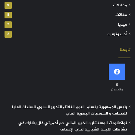
مقابلات
9
مقالات
8
ميديا
2
أدب وترفيه
2
تابعنا
0
متابعون
رئيس الجمهورية يتسلم اليوم الثلاثاء التقرير السنوي للسلطة العليا
للصحافة و السمعيات البصرية الهاب
نواكشوط/ المستشار و الخبير المالي حم أحميتي فال يشارك في
نشاطات اللجنة الشبابية لحزب الإنصاف