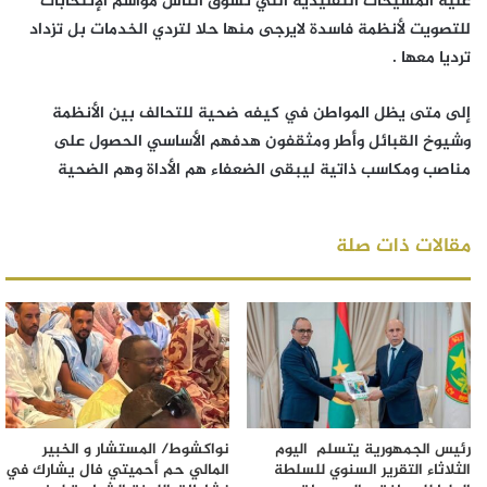
عليه المشيخات التقليدية التي تسوق الناس مواسم الإنتخابات
للتصويت لأنظمة فاسدة لايرجى منها حلا لتردي الخدمات بل تزداد
ترديا معها .
إلى متى يظل المواطن في كيفه ضحية للتحالف بين الأنظمة
وشيوخ القبائل وأطر ومثقفون هدفهم الأساسي الحصول على
مناصب ومكاسب ذاتية ليبقى الضعفاء هم الأداة وهم الضحية
مقالات ذات صلة
رئيس الجمهورية يتسلم اليوم
نواكشوط/ المستشار و الخبير
الثلاثاء التقرير السنوي للسلطة
المالي حم أحميتي فال يشارك في