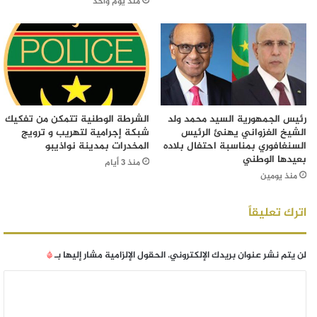
منذ يوم واحد
رئيس الجمهورية السيد محمد ولد
الشرطة الوطنية تتمكن من تفكيك
الشيخ الغزواني يهنئ الرئيس
شبكة إجرامية لتهريب و ترويج
السنغافوري بمناسبة احتفال بلاده
المخدرات بمدينة نواذيبو
بعيدها الوطني
منذ 3 أيام
منذ يومين
اترك تعليقاً
لن يتم نشر عنوان بريدك الإلكتروني.
الحقول الإلزامية مشار إليها بـ
*