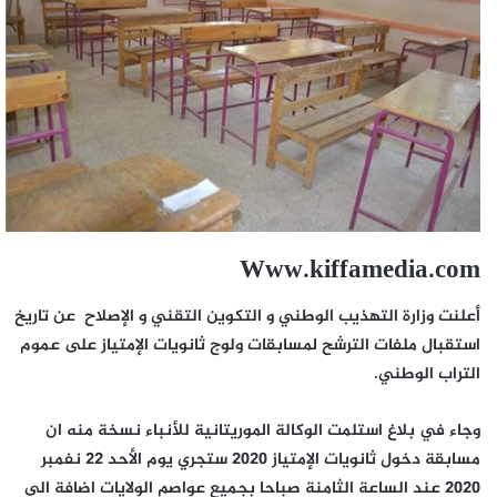
Www.kiffamedia.com
أعلنت وزارة التهذيب الوطني و التكوين التقني و الإصلاح عن تاريخ
استقبال ملفات الترشح لمسابقات ولوج ثانويات الإمتياز على عموم
التراب الوطني.
وجاء في بلاغ استلمت الوكالة الموريتانية للأنباء نسخة منه ان
مسابقة دخول ثانويات الإمتياز 2020 ستجري يوم الأحد 22 نفمبر
2020 عند الساعة الثامنة صباحا بجميع عواصم الولايات اضافة الى