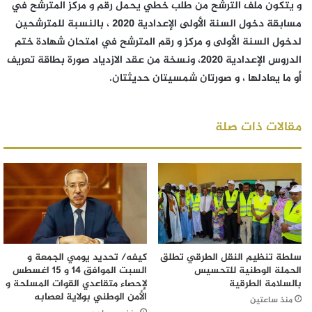
و يتكون ملف الترشح من طلب خطي يحمل رقم و مركز المترشح في
مسابقة دخول السنة الأولى الإعدادية 2020 ، بالنسبة للمترشحين
لدخول السنة الأولى و مركز و رقم المترشح في امتحان شهادة ختم
الدروس الإعدادية 2020، ونسخة من عقد الازدياد صورة بطاقة تعريف
أو ما يعادلها ، و صورتان شمسيتان حديثتان.
مقالات ذات صلة
سلطة تنظيم النقل الطرقي تطلق
كيفه/ تحديد يومي الجمعة و
الحملة الوطنية للتحسيس
السبت الموافق 14 و 15 اغسطس
بالسلامة الطرقية
لإحصاء متقاعدي القوات المسلحة و
الأمن الوطني بولاية لعصابه
منذ ساعتين