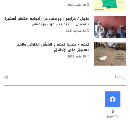
20 مايو، 2022
عاجل / مزارعون ووجهاء من (آدوابه )مكطع أسفيرة
يرفضون تشييد بناء قرب مزارعهم
23 فبراير، 2021
كيفه / بلدية كيفه و الفشل الكارثي والغير
مسبوق على الإطلاق
25 مايو، 2022
إتبعنا
0
متابعون