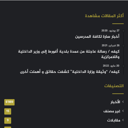
أكثر المقالات مشاهدة
27 يونيو، 2020
أخبار سارة لكافة المدرسين
26 فبراير، 2021
كيفه / رسالة عاجلة من عمدة بلدية أغورط إلى وزير الداخلية
واللامركزية
20 مايو، 2022
كيفه/ “وثيقة وزارة الداخلية” كشفت حقائق و أهملت أخرى
التصنيفات
الأخبار
6٬989
غير مصنف
15
مقابلات
9