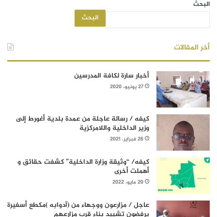
البحث
البحث
أخر المقالات
أخبار سارة لكافة المدرسين
27 يونيو، 2020
كيفه / رسالة عاجلة من عمدة بلدية أغورط إلى
وزير الداخلية واللامركزية
26 فبراير، 2021
كيفه/ “وثيقة وزارة الداخلية” كشفت حقائق و
أهملت أخرى
20 مايو، 2022
عاجل / مزارعون ووجهاء من (آدوابه )مكطع أسفيرة
يرفضون تشييد بناء قرب مزارعهم