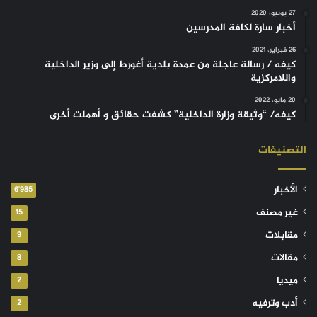
27 يونيو، 2020
أخبار سارة لكافة المدرسين
26 فبراير، 2021
كيفه / رسالة عاجلة من عمدة بلدية أغورط إلى وزير الداخلية
واللامركزية
20 مايو، 2022
كيفه/ “وثيقة وزارة الداخلية” كشفت حقائق و أهملت أخرى
التصنيفات
الأخبار
6٬985
غير مصنف
15
مقابلات
9
مقالات
8
ميديا
2
أدب وترفيه
2