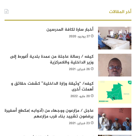
أخر المقالات
أخبار سارة لكافة المدرسين
27 يونيو، 2020
كيفه / رسالة عاجلة من عمدة بلدية أغورط إلى
وزير الداخلية واللامركزية
26 فبراير، 2021
كيفه/ “وثيقة وزارة الداخلية” كشفت حقائق و
أهملت أخرى
20 مايو، 2022
عاجل / مزارعون ووجهاء من (آدوابه )مكطع أسفيرة
يرفضون تشييد بناء قرب مزارعهم
23 فبراير، 2021