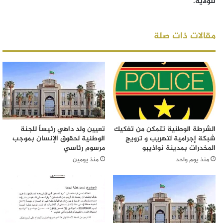
للولاية.
مقالات ذات صلة
الشرطة الوطنية تتمكن من تفكيك
تعيين ولد داهي رئيساً للجنة
شبكة إجرامية لتهريب و ترويج
الوطنية لحقوق الإنسان بموجب
المخدرات بمدينة نواذيبو
مرسوم رئاسي
منذ يوم واحد
منذ يومين