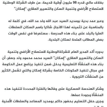
بغلاف مالي قدره 98 مليون أوقية قديمة، من طرف الشركة الوطنية
لاستصلاح الأراضي وتنمية السكن والتسيير العقاري “إسكان”
وعبر عمد بدية بومديد السيد عبد الله ولد مد الله، في كلمة له
بالمناسبة عن تثمينه لهذا الانجاز، شاكرا باسم السكان السلطات
العليا بالبلد على بناء هذه المدرسة ، مستعرضا في نفس الوقت
بعض المطالب الملحة لسكان البلدية.
بدوره أكد المدير العام للشركةالوطنية لاستصلاح الأراضي وتنمية
السكن والتسيير العقاري “إسكان” السيد محمد محمود ولد جعفر، أن
بناء هذه المنشأة التعليمية يدخل ضمن تنفيذ برنامج عمل الحكومة
في مجال تنفيذ المكونات الخاصة بشركة إسكان والتي تشمل الكثير
من المنشآت التربوية .
وشكر الهندسة العسكرية على وفائها بالفترة المحددة لتنفيذ هذه
المنشأة وجودة عملها.
وجرى حفل التسليم بحضور حاكم بومديد المساعد والسلطات الأمنية