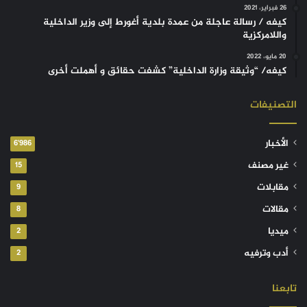
26 فبراير، 2021
كيفه / رسالة عاجلة من عمدة بلدية أغورط إلى وزير الداخلية
واللامركزية
20 مايو، 2022
كيفه/ “وثيقة وزارة الداخلية” كشفت حقائق و أهملت أخرى
التصنيفات
الأخبار
6٬986
غير مصنف
15
مقابلات
9
مقالات
8
ميديا
2
أدب وترفيه
2
تابعنا