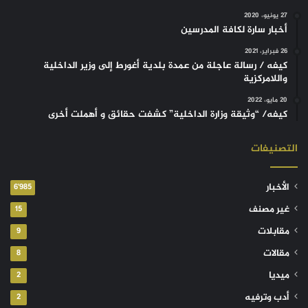
27 يونيو، 2020
أخبار سارة لكافة المدرسين
26 فبراير، 2021
كيفه / رسالة عاجلة من عمدة بلدية أغورط إلى وزير الداخلية
واللامركزية
20 مايو، 2022
كيفه/ “وثيقة وزارة الداخلية” كشفت حقائق و أهملت أخرى
التصنيفات
الأخبار
6٬985
غير مصنف
15
مقابلات
9
مقالات
8
ميديا
2
أدب وترفيه
2