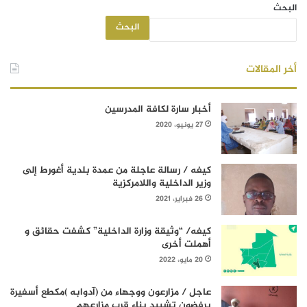
البحث
البحث
أخر المقالات
أخبار سارة لكافة المدرسين
27 يونيو، 2020
كيفه / رسالة عاجلة من عمدة بلدية أغورط إلى
وزير الداخلية واللامركزية
26 فبراير، 2021
كيفه/ “وثيقة وزارة الداخلية” كشفت حقائق و
أهملت أخرى
20 مايو، 2022
عاجل / مزارعون ووجهاء من (آدوابه )مكطع أسفيرة
يرفضون تشييد بناء قرب مزارعهم