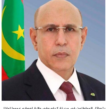
يتسائل المواطنون في مدينة كيفه وفي ولاية لعصابه عموما لماذا