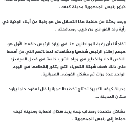
لايزور رئيس الجمهورية مدينة كيفه .
وبعد بحثنا عن خلفية هذا التسائل هل هو رغبة من أبناء الولاية في
رأية ولد الغزواني من قريب ومصافحته .
تفاجأنا بأن رغبة المواطنين هنا في زيارة الرئيس دافعها الأول هو
حبهم إطلاع الرئيس شخصيا ومشاهدته لمعاناتهم التي من أهمها
النقص الحاد والخطير في مياه الشرب خاصة في فصل الصيف زد
على ذلك ضعف شبكة الكهرباء التي يتكرر إنقطاعها في اليوم
الواحد عدة مرات ثم مشكل الفوضى العمرانية.
مدينة كيفه الكبيرة تحتاج تخطيطا عمرانيا ظل لعقود حلما يراود
سكان المدينة ….
مشاكل متعددة ومطالب جمة يريد سكان لعصابة ومدينة كيفه
حملها إلى رئيس الجمهورية .