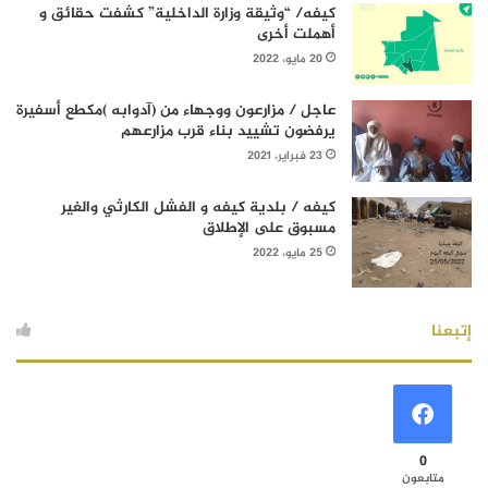
كيفه/ “وثيقة وزارة الداخلية” كشفت حقائق و
أهملت أخرى
20 مايو، 2022
عاجل / مزارعون ووجهاء من (آدوابه )مكطع أسفيرة
يرفضون تشييد بناء قرب مزارعهم
23 فبراير، 2021
كيفه / بلدية كيفه و الفشل الكارثي والغير
مسبوق على الإطلاق
25 مايو، 2022
إتبعنا
0
متابعون