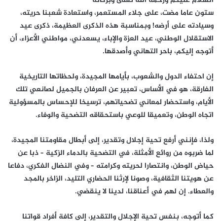
السلام عليكم ورحمة الله تعلى وبركاته
ستون عاما مضت، على جلاء المستعمر، واستعادة شعبنا حريته،
وسيادته على أرضه! وبمناسبة هذه الذكرى العظيمة، ذكرى عيد
الاستقلال الوطني، عيد العزة والإباء، يسعدني، مواطني الأعزاء، أن
أتوجه إليكم، باحر التهاني وأصدقها.
إن احتفاء الدول والشعوب، بأيامها المجيدة، ولحظاتها التاريخية
الفارقة، هو في الأساس، تعبير عن العرفان بالجميل لصانعي تلك
الأيام، واستحضار لمعاني تضحياتهم، ترسيخا للإحساس بالمسؤولية
اتجاه الوطن، وتعميقا للوعي باستحقاقه التضحية والوفاء.
ولذا، فإنني أرفع تحية إجلال وتقدير، إلى أبطال مقاومتنا المجيدة،
لما ضربوه من روائع الأمثلة، في التضحية بالدماء الزكية – ذبا عن
حياض الوطن، وانتصارا لحريته وكرامته – وفي النضال الفكري، دفاعا
عن هويتنا الثقافية، وصونا لإرثنا الحضاري التليد، الزاخر بالمجد
والعطاء. إن لهم في أعناقنا، لدينا لا ينقضي.
كما أتوجه، بنفس تحية الإجلال والتقدير، إلى كافة أفراد قواتنا