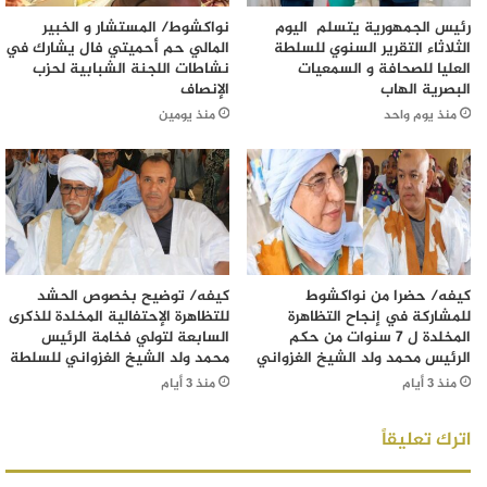
رئيس الجمهورية يتسلم اليوم
نواكشوط/ المستشار و الخبير
الثلاثاء التقرير السنوي للسلطة
المالي حم أحميتي فال يشارك في
العليا للصحافة و السمعيات
نشاطات اللجنة الشبابية لحزب
البصرية الهاب
الإنصاف
منذ يوم واحد
منذ يومين
كيفه/ حضرا من نواكشوط
كيفه/ توضيح بخصوص الحشد
للمشاركة في إنجاح التظاهرة
للتظاهرة الإحتفالية المخلدة للذكرى
المخلدة ل 7 سنوات من حكم
السابعة لتولي فخامة الرئيس
الرئيس محمد ولد الشيخ الغزواني
محمد ولد الشيخ الغزواني للسلطة
منذ 3 أيام
منذ 3 أيام
اترك تعليقاً