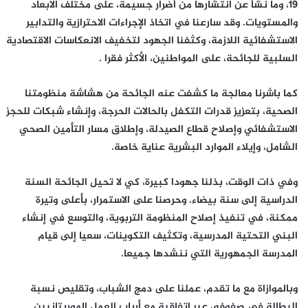
19، وما نشأ عن انتشارها من أضرار جسيمة، على مختلف الابعاد
والمستويات. وقد سارعنا في اتخاذ الإجراءات الاحترازية والتدابير
الاستشفائية اللازمة، وكثفنا الجهود لتخفيف الانعكاسات الاقتصادية
السلبية للجائحة، على المواطنين، الأكثر فقرا .
كما باشرنا معالجة ما كشفت عنه الجائحة من هشاشة منظومتنا
الصحية، بتعزيز قدرات التكفل بالحالات الحرجة، وإنشاء شبكات للحجز
الاستشفائي وإصلاح قطاع الصيدلة، وإطلاق مسار التأمين الصحي
الشامل، وإيلاء الموارد البشرية عناية خاصة.
وفي ذات الوقت، بذلنا جهودا كبيرة، كي لا تحيل الجائحة السنة
الدراسية إلى سنة بيضاء. وحرصنا على الاستمرار، بأعلى وتيرة
ممكنة، في تنفيذ إصلاح المنظومة التربوية، والتوسع في إنشاء
البني التحتية المدرسية، وتكثيف التكوينات، سعيا إلى قيام
المدرسة الجمهورية التي ننشدها جميعا.
وبالموازاة مع ما تقدم، عملنا على دمج الشباب، وتقليص نسبة
البطالة في صفوفه، عبر اتفاقية مع أرباب العمل الموريتانيين