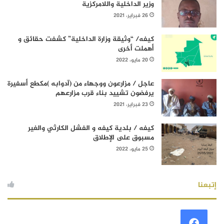
وزير الداخلية واللامركزية
26 فبراير، 2021
كيفه/ “وثيقة وزارة الداخلية” كشفت حقائق و
أهملت أخرى
20 مايو، 2022
عاجل / مزارعون ووجهاء من (آدوابه )مكطع أسفيرة
يرفضون تشييد بناء قرب مزارعهم
23 فبراير، 2021
كيفه / بلدية كيفه و الفشل الكارثي والغير
مسبوق على الإطلاق
25 مايو، 2022
إتبعنا