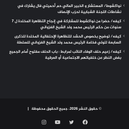
نواكشوط/ المستشار و الخبير المالي حم أحميتي فال يشارك في
نشاطات اللجنة الشبابية لحزب الإنصاف
كيفه/ حضرا من نواكشوط للمشاركة في إنجاح التظاهرة المخلدة ل 7
سنوات من حكم الرئيس محمد ولد الشيخ الغزواني
كيفه/ توضيح بخصوص الحشد للتظاهرة الإحتفالية المخلدة للذكرى
السابعة لتولي فخامة الرئيس محمد ولد الشيخ الغزواني للسلطة
كيفه/ زعيم حلف الوفاء النائب لمرابط : باب الحلف مفتوح أمام الجميع
بغض النظر عن خلفياتهم الاجتماعية أو العرقية
© حقوق النشر 2026، جميع الحقوق محفوظة |
فيسبوك
تويتر
يوتيوب
انستقرام