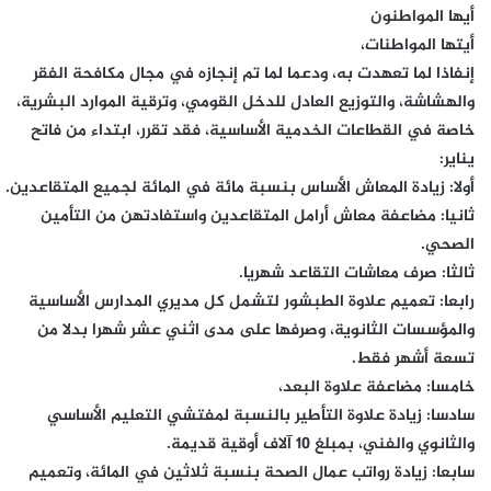
أيها المواطنون
أيتها المواطنات،
إنفاذا لما تعهدت به، ودعما لما تم إنجازه في مجال مكافحة الفقر
والهشاشة، والتوزيع العادل للدخل القومي، وترقية الموارد البشرية،
خاصة في القطاعات الخدمية الأساسية، فقد تقرر، ابتداء من فاتح
يناير:
أولا: زيادة المعاش الأساس بنسبة مائة في المائة لجميع المتقاعدين.
ثانيا: مضاعفة معاش أرامل المتقاعدين واستفادتهن من التأمين
الصحي.
ثالثا: صرف معاشات التقاعد شهريا.
رابعا: تعميم علاوة الطبشور لتشمل كل مديري المدارس الأساسية
والمؤسسات الثانوية، وصرفها على مدى اثني عشر شهرا بدلا من
تسعة أشهر فقط.
خامسا: مضاعفة علاوة البعد،
سادسا: زيادة علاوة التأطير بالنسبة لمفتشي التعليم الأساسي
والثانوي والفني، بمبلغ 10 آلاف أوقية قديمة.
سابعا: زيادة رواتب عمال الصحة بنسبة ثلاثين في المائة، وتعميم