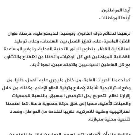
أيها المواطنون،
أيتها المواطنات،
ترسيخا لدعائم دولة القانون، وتوطيدا للديمقراطية، حرصنا، طوال
الفترة الماضية، على تعزيز الفصل بين السلطات، وعلى توطيد
استقلالية القضاء، بتطوير البنى التحتية العدلية، وتوفير المساعدة
القضائية للمواطنين في كل الولايات، واتخذنا من الانفتاح والتشاور،
مع كل الفاعلين السياسيين والاجتماعيين، نهجا ثابتا.
كما دعمنا الحريات العامة، من خلال ما يجري عليه العمل، حاليا، من
وضع استراتيجية شاملة لإصلاح وترقية قطاع الإعلام، وكذلك من خلال
إقرارنا نظام التصريح بدل الترخيص المسبق، بالنسبة للجمعيات
والهيئات الأهلية، سعيا إلى خلق حركة جمعوية فاعلة. كما اعتمدنا
استراتيجية وطنية للامركزية، تقريبا للخدمة من المواطن، وضمانا
لتنمية محلية متوازنة.
وقناعة منا بأن الأهداف التي نسعى إليها، من خلال ما ننفذه من