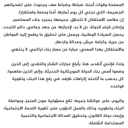
المسلحة وقوات أمننا: ضباطا، وضباط صف، وجنودا، على تضحياتهم
الجسيمة، التي نجني كل يوم ثمارها، أمنا ومنعة واستقرارا.
إن مقاصد الاستقلال لا تتحقق، جميعها، بمجرد جلاء المستعمر،
وإعلان قيام الدولة. بل لا بد، لإحرازها، من جهد جماعي، دائم التجدد،
يحصن السيادة الوطنية، ويعمل على تحقيق ما يطمح إليه المواطن
من حرية، وكرامة عيش، وعدالة وازدهار.
والاستقلال بهذا المعني، عبارة عن مسار بناء تراكمي، لا ينتهي.
ولذا، فإنني أتقدم، هنا، بأبلغ عبارات الشكر والتقدير، إلى الذين
وضعوا أسس بناء الدولة الموريتانية الحديثة، وإلى الذين ساهموا،
كل بحسب ما أتاحته إكراهات ظرفه، في رفع هذا البناء، وتقوية
قواعده.
واليوم، على عواتقنا جميعا، تقع مسؤولية صون المنجز، ومواصلة
البناء وتطويره. وذلك بالعمل الدؤوب على تقوية اللحمة الاجتماعية،
وإرساء دولة القانون، وتحقيق العدالة الاجتماعية والتنمية
المستدامة الشاملة.