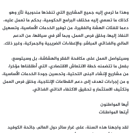
وهذا ما ترمي إليه جميع المشاريع التي تنفذها مندوبية تآزر وهو
كذلك ما تسعي إليه مختلف البرامج الحكومية، بحكم ما تعمل عليه،
دعما للفئات الهشة والفقيرة، من توفير الخدمات الأساسية، وتسهيل
النفاذ إليها، وخلق فرص العمل، وبما أقر في سياقها، من الدعم
المالي والغذائي المباشر، والإعفاءات الضريبية والجمركية، وغير ذلك.
وسيتواصل العمل على مكافحة الفقر والهشاشة، بل وسيتوسع،
بفعل ما تتضمنه خطة الانتعاش الاقتصادي، التي أطلقناها مؤخرا،
من مشاريع لإنشاء البنى التحتية، وتحسين جودة الخدمات الأساسية،
و من إجراءات تهدف إلى دعم القطاعات الإنتاجية، وخلق فرص العمل
وتكثيف الاستثمار و تحقيق الاكتفاء الذاتي الغذائي.
أيها المواطنون
أيتها المواطنات
لقد واجهنا هذه السنة، على غرار سائر دول العالم، جائحة الكوفيد