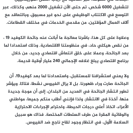
لتشغيل 6000 شخص، تم حتى الآن تشغيل 2000 منهم، وكذلك، عبر
التوسع في الاكتتاب الوظيفي على نحو غير مسبوق، وبالتعاقد مع
آلاف العمال المؤقتين، من مقدمي الخدمات في مختلف القطاعات.
وعلاوة على كل هذا، باشرنا معالجة ما أبانت عنه جائحة الكوفيد 19 ،
من نقص هيكلي حاد، في منظومتنا الاقتصادية. وذلك استعدادا لما
بعد الجائحة، وعملا على خلق انتعاش اقتصادي جديد، من خلال
برنامج اقتصادي يبلغ غلافه الإجمالي 240 مليار أوقية قديمة.
ولا يعني استشرافنا للمستقبل، واستعدادنا لما بعد كوفيد19، أن
الجائحة صارت وراء ظهورنا. بل لا يزال الفيروس نشطا، فتاكا. ويؤشر
تطور انتشار الجائحة في العديد من البلدان، إلى أن موجة جديدة
منها، آخذة في الانتشار. ولذا فإنني أطلب منكم جميعا، مواطني
الأعزاء، اتخاذ أعلي درجات الحيطة، واحترام الإجراءات الاحترازية
والوقائية المقرة من طرف السلطات المختصة. فذاك هو سبيل
السلامة الأول، في انتظار وجود لقاح ناجع ضد الفيروس.