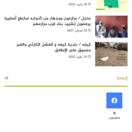
20 مايو، 2022
عاجل / مزارعون ووجهاء من (آدوابه )مكطع أسفيرة
يرفضون تشييد بناء قرب مزارعهم
23 فبراير، 2021
كيفه / بلدية كيفه و الفشل الكارثي والغير
مسبوق على الإطلاق
25 مايو، 2022
إتبعنا
0
متابعون