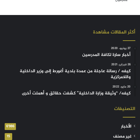
متابعون
أكثر المقالات مشاهدة
27 يونيو، 2020
أخبار سارة لكافة المدرسين
26 فبراير، 2021
كيفه / رسالة عاجلة من عمدة بلدية أغورط إلى وزير الداخلية
واللامركزية
20 مايو، 2022
كيفه/ “وثيقة وزارة الداخلية” كشفت حقائق و أهملت أخرى
التصنيفات
الأخبار
6٬986
غير مصنف
15