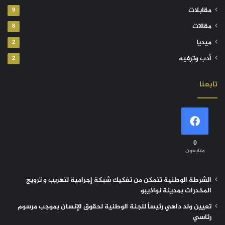
مقابلات
9
مقالات
8
ميديا
2
أدب وترفيه
2
تابعنا
0
متابعون
الشرطة الوطنية تتمكن من تفكيك شبكة إجرامية لتهريب و ترويج
المخدرات بمدينة نواذيبو
تعيين ولد داهي رئيساً للجنة الوطنية لحقوق الإنسان بموجب مرسوم
رئاسي