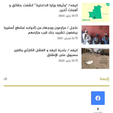
كيفه/ “وثيقة وزارة الداخلية” كشفت حقائق و
أهملت أخرى
20 مايو، 2022
عاجل / مزارعون ووجهاء من (آدوابه )مكطع أسفيرة
يرفضون تشييد بناء قرب مزارعهم
23 فبراير، 2021
كيفه / بلدية كيفه و الفشل الكارثي والغير
مسبوق على الإطلاق
25 مايو، 2022
إتبعنا
0