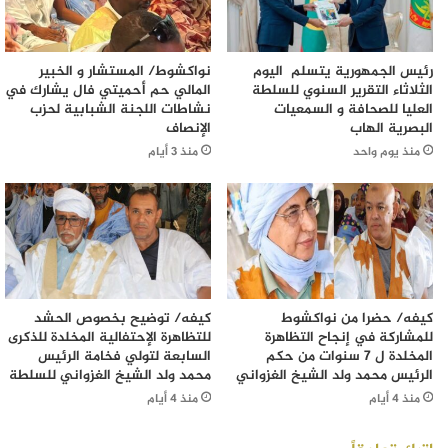
رئيس الجمهورية يتسلم اليوم
نواكشوط/ المستشار و الخبير
الثلاثاء التقرير السنوي للسلطة
المالي حم أحميتي فال يشارك في
العليا للصحافة و السمعيات
نشاطات اللجنة الشبابية لحزب
البصرية الهاب
الإنصاف
منذ يوم واحد
منذ 3 أيام
كيفه/ حضرا من نواكشوط
كيفه/ توضيح بخصوص الحشد
للمشاركة في إنجاح التظاهرة
للتظاهرة الإحتفالية المخلدة للذكرى
المخلدة ل 7 سنوات من حكم
السابعة لتولي فخامة الرئيس
الرئيس محمد ولد الشيخ الغزواني
محمد ولد الشيخ الغزواني للسلطة
منذ 4 أيام
منذ 4 أيام