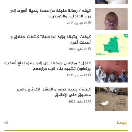
كيفه / رسالة عاجلة من عمدة بلدية أغورط إلى
وزير الداخلية واللامركزية
26 فبراير، 2021
كيفه/ “وثيقة وزارة الداخلية” كشفت حقائق و
أهملت أخرى
20 مايو، 2022
عاجل / مزارعون ووجهاء من (آدوابه )مكطع أسفيرة
يرفضون تشييد بناء قرب مزارعهم
23 فبراير، 2021
كيفه / بلدية كيفه و الفشل الكارثي والغير
مسبوق على الإطلاق
25 مايو، 2022
إتبعنا