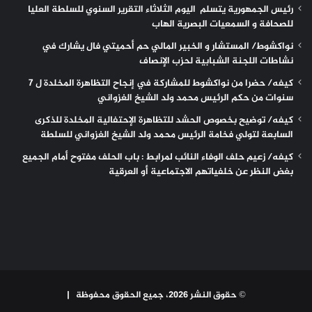
رئيس الجمهورية يتسلم اليوم الثلاثاء التقرير السنوي للسلطة العليا
للصحافة و السمعيات البصرية الهاب
نواكشوط/ المستشار و الخبير المالي حم أحميتي فال يشارك في
نشاطات اللجنة الشبابية لحزب الإنصاف
كيفه/ حضرا من نواكشوط للمشاركة في إنجاح التظاهرة المخلدة ل 7
سنوات من حكم الرئيس محمد ولد الشيخ الغزواني
كيفه/ توضيح بخصوص الحشد للتظاهرة الإحتفالية المخلدة للذكرى
السابعة لتولي فخامة الرئيس محمد ولد الشيخ الغزواني للسلطة
كيفه/ زعيم حلف الوفاء النائب لمرابط : باب الحلف مفتوح أمام الجميع
بغض النظر عن خلفياتهم الاجتماعية أو العرقية
© حقوق النشر 2026، جميع الحقوق محفوظة |