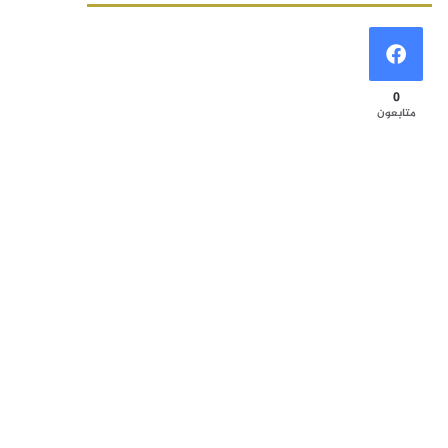
0
متابعون