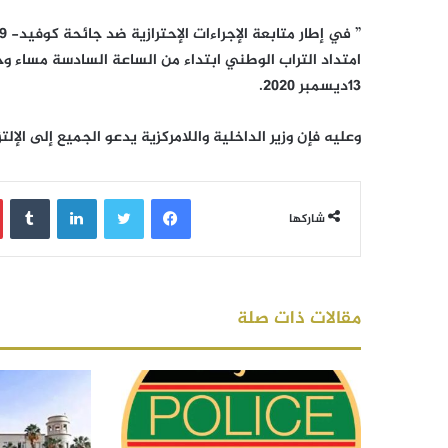
امتداد التراب الوطني ابتداء من الساعة السادسة مساء وح
13ديسمبر 2020.
وعليه فإن وزير الداخلية واللامركزية يدعو الجميع إلى الإ
فيسبوك
تويتر
لينكدإن
‏Tumblr
شاركها
مقالات ذات صلة