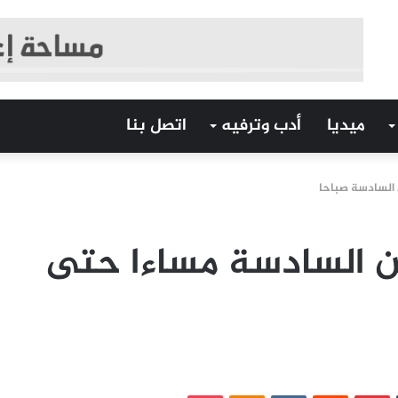
ميديا
أدب وترفيه
اتصل بنا
 السادسة صباحا
ن السادسة مساءا حتى
‏Tumblr
بينتيريست
‏Reddit
‏VKontakte
Odnoklassniki
بوكيت