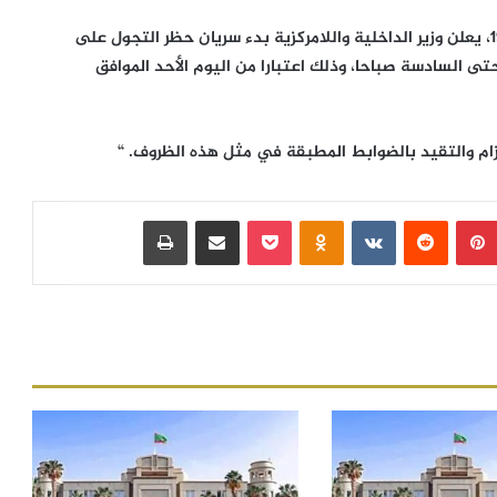
” في إطار متابعة الإجراءات الإحترازية ضد جائحة كوفيد- 19، يعلن وزير الداخلية واللامركزية بدء سريان حظر التجول على
تى السادسة صباحا، وذلك اعتبارا من اليوم الأحد الموافق
لتزام والتقيد بالضوابط المطبقة في مثل هذه الظروف. “
بينتيريست
‏Reddit
‏VKontakte
Odnoklassniki
بوكيت
مشاركة عبر البريد
طباعة