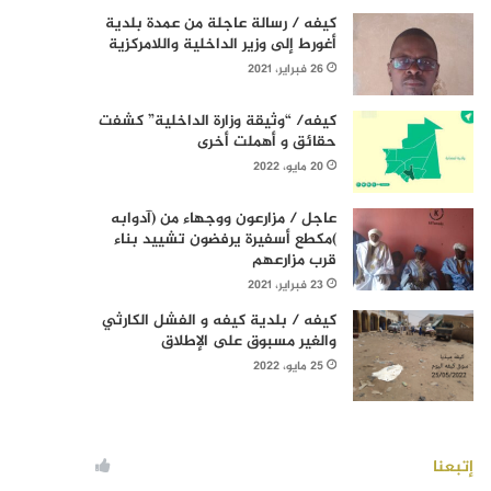
كيفه / رسالة عاجلة من عمدة بلدية
أغورط إلى وزير الداخلية واللامركزية
26 فبراير، 2021
كيفه/ “وثيقة وزارة الداخلية” كشفت
حقائق و أهملت أخرى
20 مايو، 2022
عاجل / مزارعون ووجهاء من (آدوابه
)مكطع أسفيرة يرفضون تشييد بناء
قرب مزارعهم
23 فبراير، 2021
كيفه / بلدية كيفه و الفشل الكارثي
والغير مسبوق على الإطلاق
25 مايو، 2022
إتبعنا