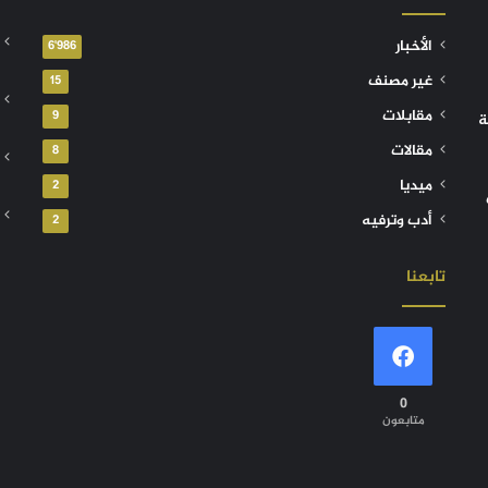
الأخبار
6٬986
غير مصنف
15
مقابلات
9
ة
مقالات
8
ميديا
2
أدب وترفيه
2
تابعنا
0
متابعون