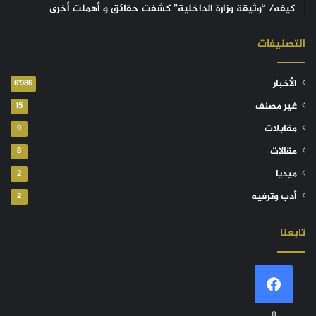
كيفه/ “وثيقة وزارة الداخلية” كشفت حقائق و أهملت أخرى
التصنيفات
الأخبار
6٬986
غير مصنف
15
مقابلات
9
مقالات
8
ميديا
2
أدب وترفيه
2
تابعنا
0