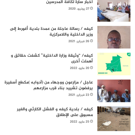
أخبار سارة لكافة المدرسين
27 يونيو، 2020
كيفه / رسالة عاجلة من عمدة بلدية أغورط إلى
وزير الداخلية واللامركزية
26 فبراير، 2021
كيفه/ “وثيقة وزارة الداخلية” كشفت حقائق و
أهملت أخرى
20 مايو، 2022
عاجل / مزارعون ووجهاء من (آدوابه )مكطع أسفيرة
يرفضون تشييد بناء قرب مزارعهم
23 فبراير، 2021
كيفه / بلدية كيفه و الفشل الكارثي والغير
مسبوق على الإطلاق
25 مايو، 2022