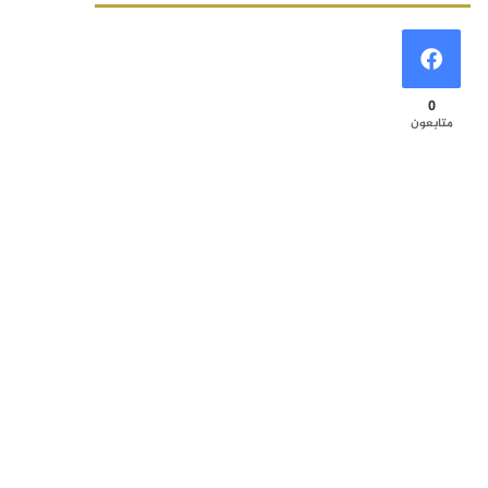
0
متابعون