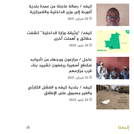
كيفه / رسالة عاجلة من عمدة بلدية
أغورط إلى وزير الداخلية واللامركزية
26 فبراير، 2021
كيفه/ “وثيقة وزارة الداخلية” كشفت
حقائق و أهملت أخرى
20 مايو، 2022
عاجل / مزارعون ووجهاء من (آدوابه
)مكطع أسفيرة يرفضون تشييد بناء
قرب مزارعهم
23 فبراير، 2021
كيفه / بلدية كيفه و الفشل الكارثي
والغير مسبوق على الإطلاق
25 مايو، 2022
إتبعنا