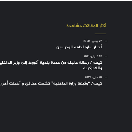
أكثر المقالات مشاهدة
27 يونيو، 2020
أخبار سارة لكافة المدرسين
26 فبراير، 2021
كيفه / رسالة عاجلة من عمدة بلدية أغورط إلى وزير الداخلي
واللامركزية
20 مايو، 2022
كيفه/ “وثيقة وزارة الداخلية” كشفت حقائق و أهملت أخرى