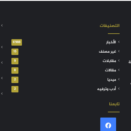
التصنيفات
الأخبار
6٬988
غير مصنف
15
مقابلات
9
ة
مقالات
8
ميديا
2
أدب وترفيه
2
تابعنا