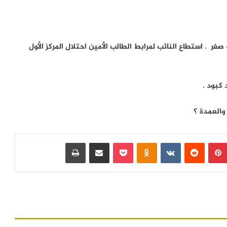
فر . استطاع النائب لمرابط الطالب الأمين احتلال المركز الأول
 كبود .
والعمدة ؟
بينتيريست
‏Reddit
‏VKontakte
Odnoklassniki
بوكيت
مشاركة عبر البريد
طباعة