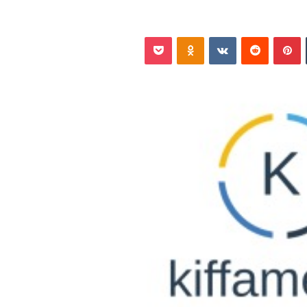
‏Tumblr
بينتيريست
‏Reddit
‏VKontakte
Odnoklassniki
بوكيت