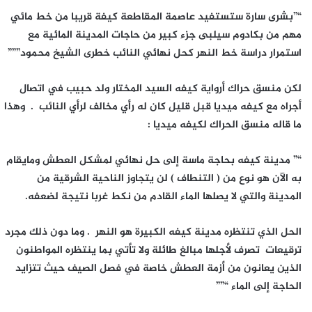
“”بشرى سارة ستستفيد عاصمة المقاطعة كيفة قريبا من خط مائي
مهم من بكادوم سيلبى جزء كبير من حاجات المدينة المائية مع
استمرار دراسة خط النهر كحل نهائي النائب خطرى الشيخ محمود”””
لكن منسق حراك أرواية كيفه السيد المختار ولد حبيب في اتصال
أجراه مع كيفه ميديا قبل قليل كان له رأي مخالف لرأي النائب . وهذا
ما قاله منسق الحراك لكيفه ميديا :
“” مدينة كيفه بحاجة ماسة إلى حل نهائي لمشكل العطش ومايقام
به الآن هو نوع من ( التنطاف ) لن يتجاوز الناحية الشرقية من
المدينة والتي لا يصلها الماء القادم من نكط غربا نتيجة لضعفه.
الحل الذي تنتظره مدينة كيفه الكبيرة هو النهر . وما دون ذلك مجرد
ترقيعات تصرف لأجلها مبالغ طائلة ولا تأتي بما ينتظره المواطنون
الذين يعانون من أزمة العطش خاصة في فصل الصيف حيث تتزايد
الحاجة إلى الماء “””