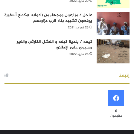
20 مايو، 2022
عاجل / مزارعون ووجهاء من (آدوابه )مكطع أسفيرة
يرفضون تشييد بناء قرب مزارعهم
23 فبراير، 2021
كيفه / بلدية كيفه و الفشل الكارثي والغير
مسبوق على الإطلاق
25 مايو، 2022
إتبعنا
0
متابعون