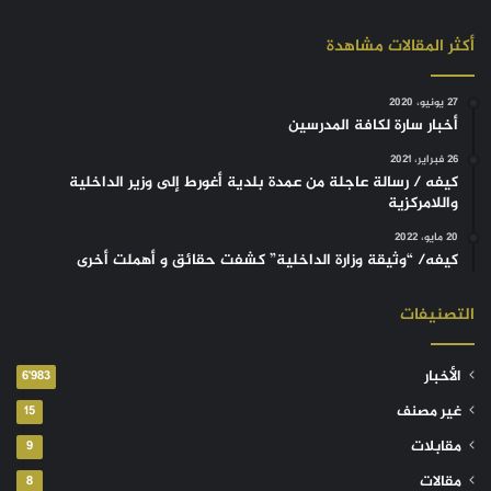
أكثر المقالات مشاهدة
27 يونيو، 2020
أخبار سارة لكافة المدرسين
26 فبراير، 2021
كيفه / رسالة عاجلة من عمدة بلدية أغورط إلى وزير الداخلية
واللامركزية
20 مايو، 2022
كيفه/ “وثيقة وزارة الداخلية” كشفت حقائق و أهملت أخرى
التصنيفات
الأخبار
6٬983
غير مصنف
15
مقابلات
9
مقالات
8