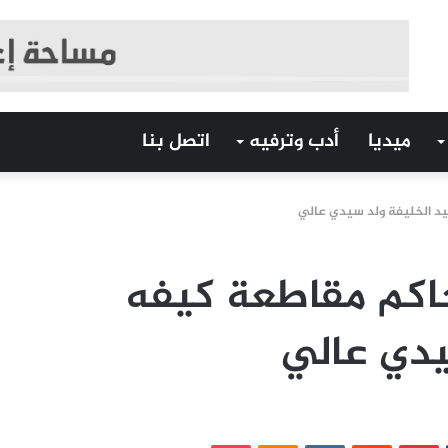
ميديا
أدب وترفيه
اتصل بنا
يد الخليفة ولد سيدي عالي
حاكم مقاطعة كيفه
يدي عالي
‏Tumblr
بينتيريست
‏Reddit
‏VKontakte
Odnoklassniki
بوكيت