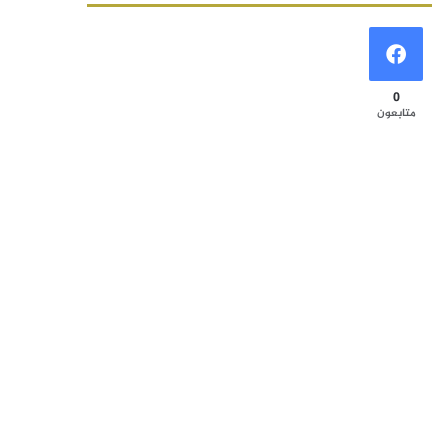
0
متابعون