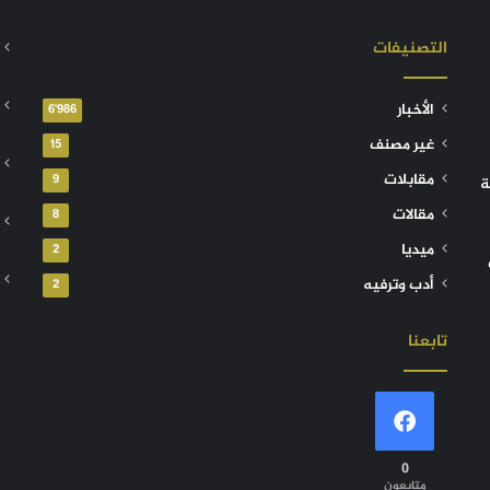
التصنيفات
الأخبار
6٬986
غير مصنف
15
مقابلات
9
ة
مقالات
8
ميديا
2
أدب وترفيه
2
تابعنا
0
متابعون