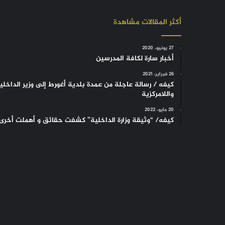
أكثر المقالات مشاهدة
27 يونيو، 2020
أخبار سارة لكافة المدرسين
26 فبراير، 2021
كيفه / رسالة عاجلة من عمدة بلدية أغورط إلى وزير الداخلي
واللامركزية
20 مايو، 2022
كيفه/ “وثيقة وزارة الداخلية” كشفت حقائق و أهملت أخرى