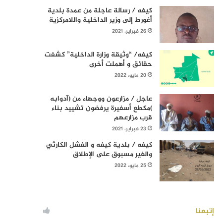
كيفه / رسالة عاجلة من عمدة بلدية
أغورط إلى وزير الداخلية واللامركزية
26 فبراير، 2021
كيفه/ “وثيقة وزارة الداخلية” كشفت
حقائق و أهملت أخرى
20 مايو، 2022
عاجل / مزارعون ووجهاء من (آدوابه
)مكطع أسفيرة يرفضون تشييد بناء
قرب مزارعهم
23 فبراير، 2021
كيفه / بلدية كيفه و الفشل الكارثي
والغير مسبوق على الإطلاق
25 مايو، 2022
إتبعنا