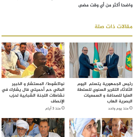
واضحا أكثر من أي وقت مضى
مقالات ذات صلة
رئيس الجمهورية يتسلم اليوم
نواكشوط/ المستشار و الخبير
الثلاثاء التقرير السنوي للسلطة
المالي حم أحميتي فال يشارك في
العليا للصحافة و السمعيات
نشاطات اللجنة الشبابية لحزب
البصرية الهاب
الإنصاف
منذ يوم واحد
منذ 3 أيام