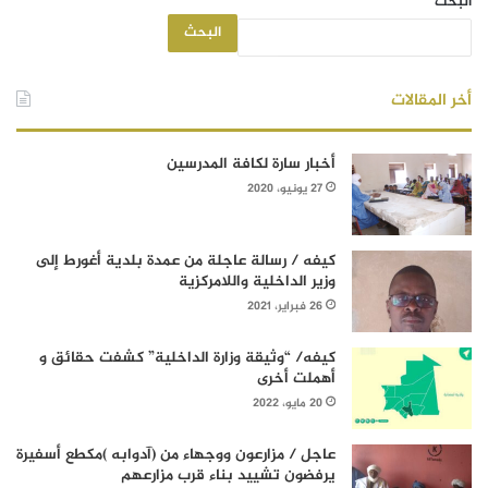
البحث
البحث
أخر المقالات
أخبار سارة لكافة المدرسين
27 يونيو، 2020
كيفه / رسالة عاجلة من عمدة بلدية أغورط إلى
وزير الداخلية واللامركزية
26 فبراير، 2021
كيفه/ “وثيقة وزارة الداخلية” كشفت حقائق و
أهملت أخرى
20 مايو، 2022
عاجل / مزارعون ووجهاء من (آدوابه )مكطع أسفيرة
يرفضون تشييد بناء قرب مزارعهم