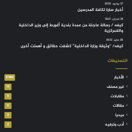
27 يونيو، 2020
أخبار سارة لكافة المدرسين
26 فبراير، 2021
كيفه / رسالة عاجلة من عمدة بلدية أغورط إلى وزير الداخلية
واللامركزية
20 مايو، 2022
كيفه/ “وثيقة وزارة الداخلية” كشفت حقائق و أهملت أخرى
التصنيفات
الأخبار
6٬980
غير مصنف
15
مقابلات
9
مقالات
8
ميديا
2
أدب وترفيه
2