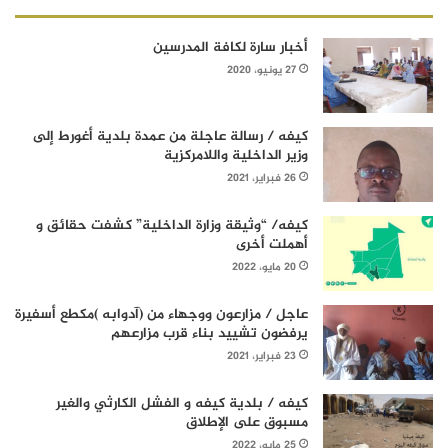
أخبار سارة لكافة المدرسين
27 يونيو، 2020
كيفه / رسالة عاجلة من عمدة بلدية أغورط إلى
وزير الداخلية واللامركزية
26 فبراير، 2021
كيفه/ “وثيقة وزارة الداخلية” كشفت حقائق و
أهملت أخرى
20 مايو، 2022
عاجل / مزارعون ووجهاء من (آدوابه )مكطع أسفيرة
يرفضون تشييد بناء قرب مزارعهم
23 فبراير، 2021
كيفه / بلدية كيفه و الفشل الكارثي والغير
مسبوق على الإطلاق
25 مايو، 2022