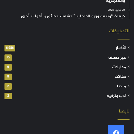
واللامركزية
20 مايو، 2022
كيفه/ “وثيقة وزارة الداخلية” كشفت حقائق و أهملت أخرى
التصنيفات
الأخبار
6٬986
غير مصنف
15
مقابلات
9
مقالات
8
ميديا
2
أدب وترفيه
2
تابعنا