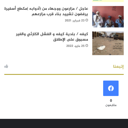
عاجل / مزارعون ووجهاء من (آدوابه )مكطع أسفيرة
يرفضون تشييد بناء قرب مزارعهم
23 فبراير، 2021
كيفه / بلدية كيفه و الفشل الكارثي والغير
مسبوق على الإطلاق
25 مايو، 2022
إتبعنا
0
متابعون