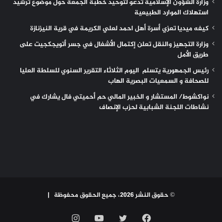
وزارة الشؤون الإسلامية تدعو لتوحيد خطبة الجمعة حول موضوع ترشيد
استهلاك الموارد الطبيعية
كيفه ميديا تعزي أسرة أهل احمد لعلي الكريمة في قرية النيزنازة
وزارة التجهيز والنقل تعلن إكتمال الأشغال في جسر أتويجكجيت على
طريق الأمل
رئيس الجمهورية يتسلم اليوم الثلاثاء التقرير السنوي للسلطة العليا
للصحافة و السمعيات البصرية الهاب
نواكشوط/ المستشار و الخبير المالي حم أحميتي فال يشارك في
نشاطات اللجنة الشبابية لحزب الإنصاف
© حقوق النشر 2026، جميع الحقوق محفوظة |
فيسبوك
تويتر
يوتيوب
انستقرام