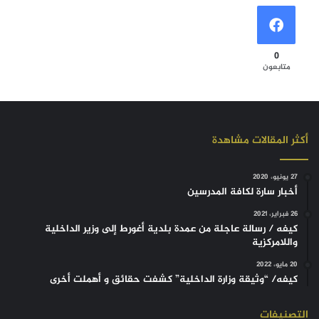
0
متابعون
أكثر المقالات مشاهدة
27 يونيو، 2020
أخبار سارة لكافة المدرسين
26 فبراير، 2021
كيفه / رسالة عاجلة من عمدة بلدية أغورط إلى وزير الداخلية
واللامركزية
20 مايو، 2022
كيفه/ “وثيقة وزارة الداخلية” كشفت حقائق و أهملت أخرى
التصنيفات