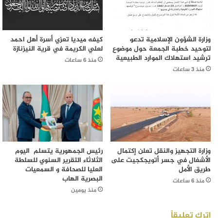
وزارة الشؤون الإسلامية تدعو
كيفه ميديا تعزي أسرة أهل احمد
لتوحيد خطبة الجمعة حول موضوع
لعلي الكريمة في قرية النيزنازة
ترشيد استهلاك الموارد الطبيعية
منذ 6 ساعات
منذ 3 ساعات
وزارة التجهيز والنقل تعلن إكتمال
رئيس الجمهورية يتسلم اليوم
الأشغال في جسر أتويجكجيت على
الثلاثاء التقرير السنوي للسلطة
طريق الأمل
العليا للصحافة و السمعيات
البصرية الهاب
منذ 6 ساعات
منذ يومين
اترك تعليقاً