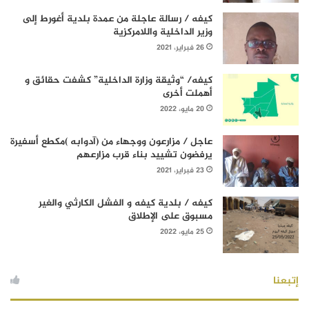
كيفه / رسالة عاجلة من عمدة بلدية أغورط إلى
وزير الداخلية واللامركزية
26 فبراير، 2021
كيفه/ “وثيقة وزارة الداخلية” كشفت حقائق و
أهملت أخرى
20 مايو، 2022
عاجل / مزارعون ووجهاء من (آدوابه )مكطع أسفيرة
يرفضون تشييد بناء قرب مزارعهم
23 فبراير، 2021
كيفه / بلدية كيفه و الفشل الكارثي والغير
مسبوق على الإطلاق
25 مايو، 2022
إتبعنا