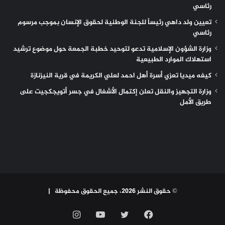
رئاسي
تعيين ولد داهي رئيساً للجنة الوطنية لحقوق الإنسان بموجب مرسوم
رئاسي
وزارة الشؤون الإسلامية تدعو لتوحيد خطبة الجمعة حول موضوع ترشيد
استهلاك الموارد الطبيعية
كيفه ميديا تعزي أسرة أهل احمد لعلي الكريمة في قرية النيزنازة
وزارة التجهيز والنقل تعلن إكتمال الأشغال في جسر أتويجكجيت على
طريق الأمل
© حقوق النشر 2026، جميع الحقوق محفوظة |
فيسبوك
تويتر
يوتيوب
انستقرام