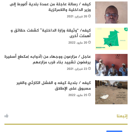
كيفه / رسالة عاجلة من عمدة بلدية أغورط إلى
وزير الداخلية واللامركزية
26 فبراير، 2021
كيفه/ “وثيقة وزارة الداخلية” كشفت حقائق و
أهملت أخرى
20 مايو، 2022
عاجل / مزارعون ووجهاء من (آدوابه )مكطع أسفيرة
يرفضون تشييد بناء قرب مزارعهم
23 فبراير، 2021
كيفه / بلدية كيفه و الفشل الكارثي والغير
مسبوق على الإطلاق
25 مايو، 2022
إتبعنا