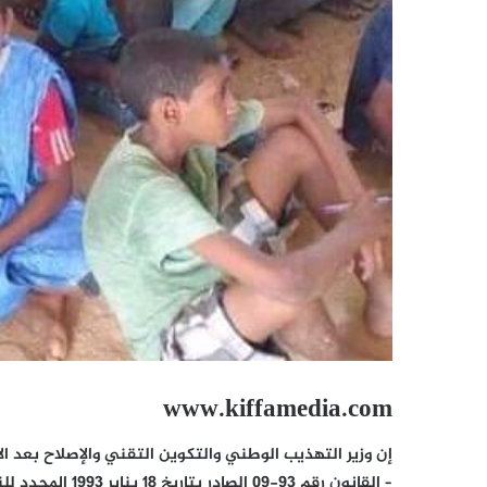
www.kiffamedia.com
إن وزير التهذيب الوطني والتكوين التقني والإصلاح بعد ال
– القانون رقم 93-09 الصادر بتاريخ 18 يناير 1993 المحدد للنظام العام للموظفين والوكلاء العقدويين للدولة؛