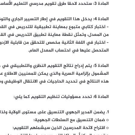
المادة 3: ستحدد لاحقا طرق تقويم مدرسي التعليم الأساسي العاملين في مؤسسات التعليم الثانوي وفي الإدارة المركزية.
المادة 4: يدخل هذا التقويم في إطار التسيير الجاري والتوقعي للمصادر البشرية للقطاع. وسيتم وفقا للمخطط التالي:
من المعدل، وتمثل نقطة معاينة تطبيق التدريس في القسم 5
– اختبار في اللغة الثانية مخصص للتحقق من قابلية الازدو
المتحصل عليها في احتساب المعدل العام.
المادة 5: يتم إدراج نتائج التقويم النظري والتطبيق
المشمول بإلزامية السرية والذي يمكن للمعنيين الاطلاع ع
هذه النتائج في تحديد الحاجيات في الانتقال الوظيفي و
المادة 6: تحدد مسؤوليات تنظيم التقويم كما يلي:
1. يضمن المدير الجهوي التنسيق على مستوى الولاية ولذلك يجب عليه:
o ضمان التنسيق مع السلطات الجهوية؛
o اقتراح لائحة المدرسين الذين سيشملهم التقويم؛