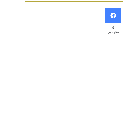
0
متابعون