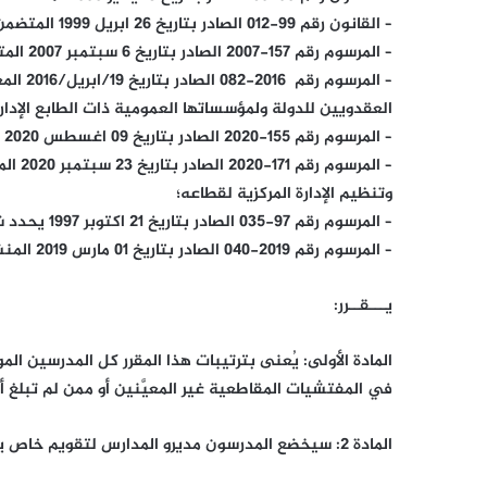
– القانون رقم 99-012 الصادر بتاريخ 26 ابريل 1999 المتضمن إصلاح النظام التربوي الوطني؛
– المرسوم رقم 157-2007 الصادر بتاريخ 6 سبتمبر 2007 المتعلق بمجلس الوزراء و صلاحيات الوزير الأول و الوزراء؛
– المرس
العقدويين للدولة ولمؤسساتها العمومية ذات الطابع الإدار
– المرسوم رقم 155-2020 الصادر بتاريخ 09 اغسطس 2020 المتضمن تعيين أعضاء الحكومة؛
– المر
وتنظيم الإدارة المركزية لقطاعه؛
– المرسوم رقم 97-035 الصادر بتاريخ 21 اكتوبر 1997 يحدد شروط التكوين المستمر لموظفي الدولة ووكلائها العقدويين؛
– المرسوم رقم 2019-040 الصادر بتاريخ 01 مارس 2019 المنشئ لمراجعة استراتيجية لتقويم مدرسي التعليم الأساسي.
يـــقــرر:
المادة الأولى: يُعنى بترتيبات هذا المقرر كل المدرسين ال
في المفتشيات المقاطعية غير المعيَّنين أو ممن لم تبلغ أعمارهم 58 سنة عند تاري
المادة 2: سيخضع المدرسون مديرو المدارس لتقويم خاص يدمج بُعد التسيير الإداري والتربوي.