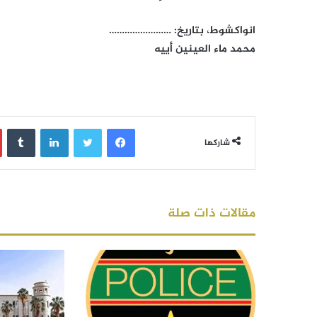
انواكشوط، بتاريخ: ……………………
محمد ماء العينين أييه
فيسبوك
تويتر
لينكدإن
‏Tumblr
شاركها
مقالات ذات صلة