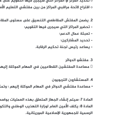
o تحديد المركز أو المراكز التي سيجرى فيها التقويم على مستوى كل مقاطعة؛
o اقتراح لائحة مراقبي المراكز من بين مفتشي التعليم الأساسي والمستشارين التربويين ومفتشي التعليم الثانوي والأساتذة.
2. يضمن المفتش المقاطعي التنسيق على مستوى المقاطعة، ولذلك يجب عليه:
– تحضير المراكز التي سيجرى فيها التقويم؛
– تعبئة عمال الدعم؛
– تحديد المشاركين؛
– يساعد رئيس لجنة تحكيم الرقابة.
3. مفتشو الدوائر
 مساعدة المفتشين القطاعيين في المهام الموكلة إليهم ؛ وتمكن تعبئتهم للرقابة.
4. المستشارون التربويون
• مساعدة مفتشي الدوائر في المهام الموكلة إليهم ؛ وتمك
المادة 7: سيتم إنشاء الجهاز المتعلق بهذه العمليات بواسطة مذكرات عمل.
المادة 8: يكلف الأمين العام لوزارة التهذيب الوطني و
الرسمية للجمهورية الإسلامية الموريتانية.