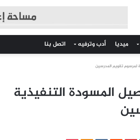
ميديا
أدب وترفيه
اتصل بنا
ة لمرسوم تقويم المدرسين
صيل المسودة التنفيذية
سين
‏Tumblr
بينتيريست
‏Reddit
‏VKontakte
Odnoklassniki
بوكيت