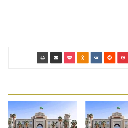
بينتيريست
‏Reddit
‏VKontakte
Odnoklassniki
بوكيت
مشاركة عبر البريد
طباعة