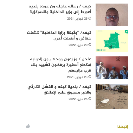
كيفه / رسالة عاجلة من عمدة بلدية
أغورط إلى وزير الداخلية واللامركزية
26 فبراير، 2021
كيفه/ “وثيقة وزارة الداخلية” كشفت
حقائق و أهملت أخرى
20 مايو، 2022
عاجل / مزارعون ووجهاء من (آدوابه
)مكطع أسفيرة يرفضون تشييد بناء
قرب مزارعهم
23 فبراير، 2021
كيفه / بلدية كيفه و الفشل الكارثي
والغير مسبوق على الإطلاق
25 مايو، 2022
إتبعنا