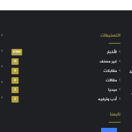
التصنيفات
الأخبار
6٬986
غير مصنف
15
مقابلات
9
ة
مقالات
8
ميديا
2
أدب وترفيه
2
تابعنا