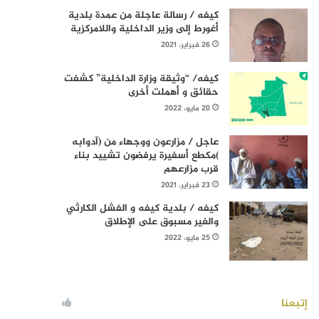
كيفه / رسالة عاجلة من عمدة بلدية
أغورط إلى وزير الداخلية واللامركزية
26 فبراير، 2021
كيفه/ “وثيقة وزارة الداخلية” كشفت
حقائق و أهملت أخرى
20 مايو، 2022
عاجل / مزارعون ووجهاء من (آدوابه
)مكطع أسفيرة يرفضون تشييد بناء
قرب مزارعهم
23 فبراير، 2021
كيفه / بلدية كيفه و الفشل الكارثي
والغير مسبوق على الإطلاق
25 مايو، 2022
إتبعنا