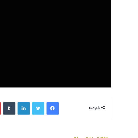
فيسبوك
تويتر
لينكدإن
‏Tumblr
شاركها