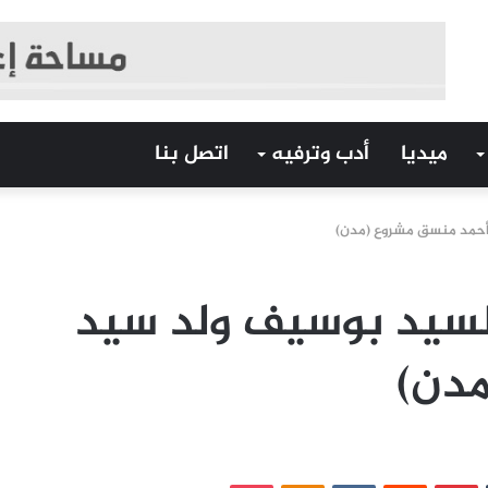
ميديا
أدب وترفيه
اتصل بنا
أحمد منسق مشروع (مدن)
لسيد بوسيف ولد سيد
دن)
‏Tumblr
بينتيريست
‏Reddit
‏VKontakte
Odnoklassniki
بوكيت