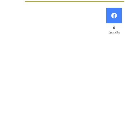
0
متابعون