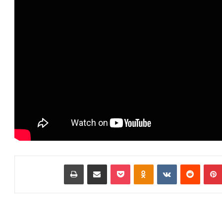
بينتيريست
‏Reddit
‏VKontakte
Odnoklassniki
بوكيت
مشاركة عبر البريد
طباعة