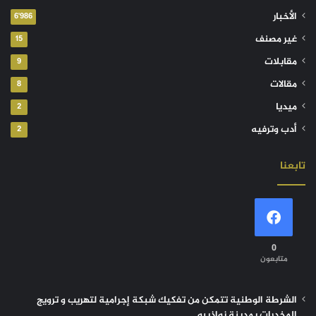
الأخبار
6٬986
غير مصنف
15
مقابلات
9
مقالات
8
ميديا
2
أدب وترفيه
2
تابعنا
0
متابعون
الشرطة الوطنية تتمكن من تفكيك شبكة إجرامية لتهريب و ترويج
المخدرات بمدينة نواذيبو