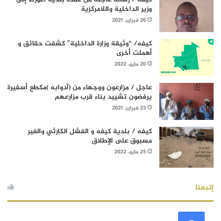
وزير الداخلية واللامركزية
26 فبراير، 2021
كيفه/ “وثيقة وزارة الداخلية” كشفت حقائق و
أهملت أخرى
20 مايو، 2022
عاجل / مزارعون ووجهاء من (آدوابه )مكطع أسفيرة
يرفضون تشييد بناء قرب مزارعهم
23 فبراير، 2021
كيفه / بلدية كيفه و الفشل الكارثي والغير
مسبوق على الإطلاق
25 مايو، 2022
إتبعنا