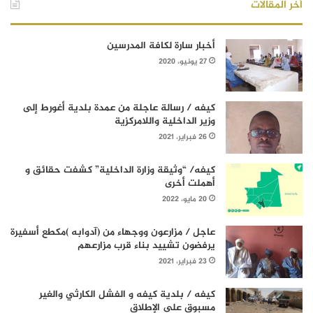
أخر المقالات
أخبار سارة لكافة المدرسين
27 يونيو، 2020
كيفه / رسالة عاجلة من عمدة بلدية أغورط إلى
وزير الداخلية واللامركزية
26 فبراير، 2021
كيفه/ “وثيقة وزارة الداخلية” كشفت حقائق و
أهملت أخرى
20 مايو، 2022
عاجل / مزارعون ووجهاء من (آدوابه )مكطع أسفيرة
يرفضون تشييد بناء قرب مزارعهم
23 فبراير، 2021
كيفه / بلدية كيفه و الفشل الكارثي والغير
مسبوق على الإطلاق