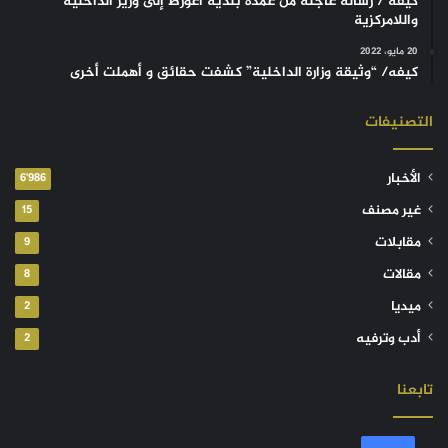
كيفه / رسالة عاجلة من عمدة بلدية أغورط إلى وزير الداخلية
واللامركزية
20 مايو، 2022
كيفه/ “وثيقة وزارة الداخلية” كشفت حقائق و أهملت أخرى
التصنيفات
الأخبار
6٬986
غير مصنف
15
مقابلات
9
مقالات
8
ميديا
2
أدب وترفيه
2
تابعنا