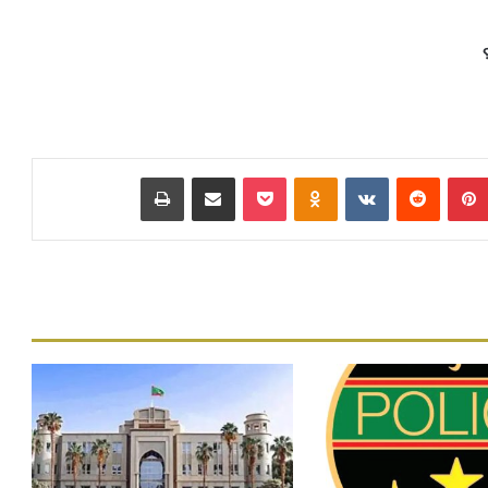
بينتيريست
‏Reddit
‏VKontakte
Odnoklassniki
بوكيت
مشاركة عبر البريد
طباعة