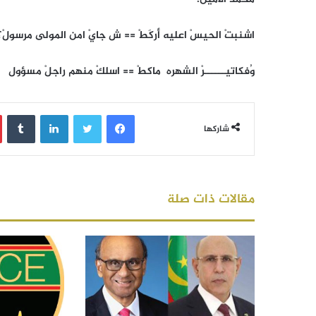
اشنبتْ الحيسْ اعليه أركَطْ == ش جايْ امن المولى مرسولْ؟
وُفكاتيــــــرْ الشهره ماكطْ == اسلكْ منهم راجلْ مسؤول
فيسبوك
تويتر
لينكدإن
‏Tumblr
شاركها
مقالات ذات صلة