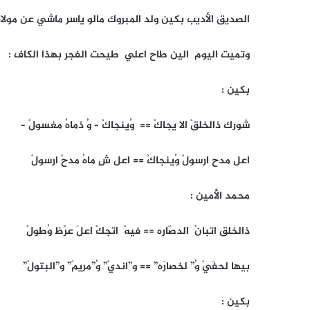
الصديق الأديب بكين ولد المبروك مالو ياسر ماشي عن مولات
وتميت اليوم الين طاح اعلي طيحت الفجر بهذا الكاف :
بكين :
شورك ذالخلقْ الا يجاكْ == وُينجاكْ – وُ ذماهُ مغسولْ –
اعل مدح ارسولْ وُينجاكْ == اعل شِ ماهُ مدحْ ارسولْ
محمد الأمين :
ذالخلق اتبانْ الدصّاره == فيهْ اتجكْ اعلَ عرْظ وُطولْ
بيها لحفَيْ وُ” لخصارَه” == و”انديْ” وُ”مريمْ” و”البتولْ”
بكين :