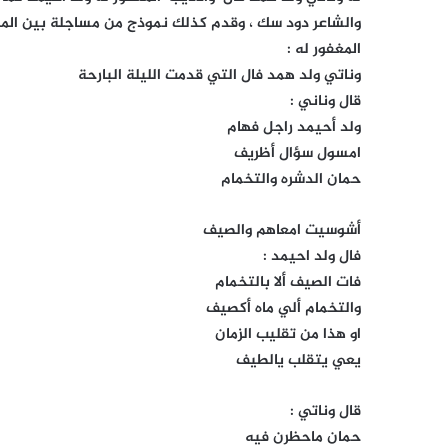
والشاعر دود سك ، وقدم كذلك نموذج من مساجلة بين المد
المغفور له :
وناتي ولد همد فال التي قدمت الليلة البارحة
قال وناني :
ولد أحيمد راجل فهام
امسول سؤال أظريف
حمان الدشره والتخمام
أشوسيت امعاهم والصيف
فال ولد احيمد :
فات الصيف ألا بالتخمام
والتخمام ألي ماه أكصيف
او هذا من تقليب الزمان
يعي يتقلب يالطيف
قال وناتي :
حمان ماحظرن فيه