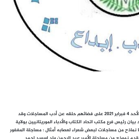
الساطع الإخباري ) نظم كتاب وأدباء لعصابة الليلة البارحة الأحد 4 فبرابر 2021 على فضائهم حلقه عن أدب المساجلات وقد
بيان رئيس فرع مكتب اتحاد الكتاب والأدباء الموريتانيين بولاية
نماذح من مساجلات لبعض شعراء لعصابه أمثال : مساجلة المغفور
 قدم نموذج من مساجلة الأمير عبد الرحمن ولد اسويد احمد