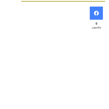
0
متابعون