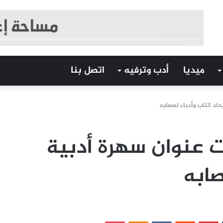
ميديا
أدب وترفيه
اتصل بنا
اد كتاب وأدباء لعصابه
 عنوان سهرة أدبية
صابه
‏Tumblr
بينتيريست
‏Reddit
‏VKontakte
Odnoklassniki
بوكيت