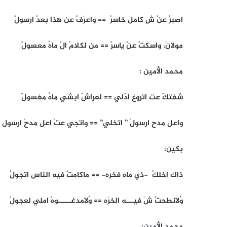
اصبرْ عنْ شِ كامل خاسرْ == واعرَفْ عن هذا بعدْ ارسولْ
مولانَ، واسكتْ عنْ ياسرْ == من لكلامْ الْ ماهُ معسولْ
محمد الأمين :
شفتكْ عت اتروغ ادّلي == لعراشْ ابشي ماهُ مغسولْ
واعل مدح ارسولْ ” اتخلي” == واتجي عتْ اعل مدحْ ارسول
بكين:
ذاك اخلكْ -ذي ماه فخره- == ماكامتْ فيه الناس اتجولْ
وُلانطحتْ شَ فيـــه الخرَه == وُلامدغـــــوهْ املي لعجولْ
محمد الأمين: