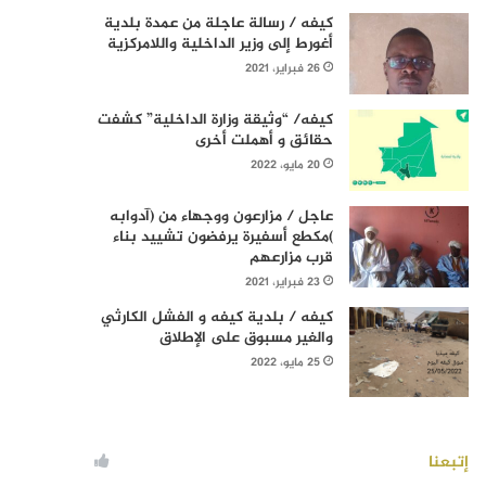
كيفه / رسالة عاجلة من عمدة بلدية
أغورط إلى وزير الداخلية واللامركزية
26 فبراير، 2021
كيفه/ “وثيقة وزارة الداخلية” كشفت
حقائق و أهملت أخرى
20 مايو، 2022
عاجل / مزارعون ووجهاء من (آدوابه
)مكطع أسفيرة يرفضون تشييد بناء
قرب مزارعهم
23 فبراير، 2021
كيفه / بلدية كيفه و الفشل الكارثي
والغير مسبوق على الإطلاق
25 مايو، 2022
إتبعنا