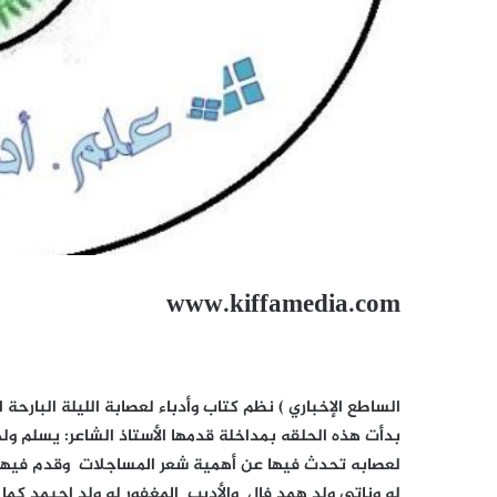
www.kiffamedia.com
بدأت هذه الحلقه بمداخلة قدمها الأستاذ الشاعر: يسلم ولد 
لعصابه تحدث فيها عن أهمية شعر المساجلات وقدم فيها 
له وناتي ولد همد فال والأديب المغفور له ولد احيمد كما