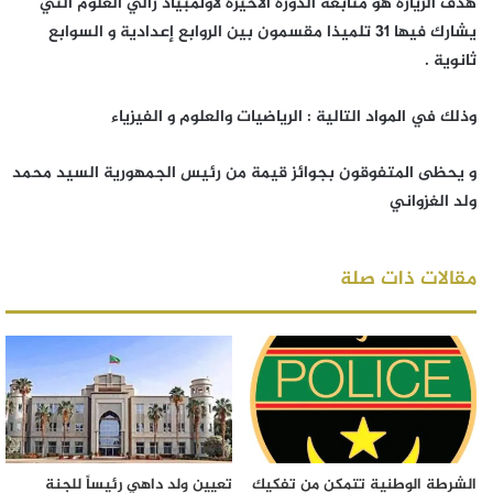
هدف الزيارة هو متابعة الدورة الأخيرة لأولمبياد رالي العلوم التي
يشارك فيها 31 تلميذا مقسمون بين الروابع إعدادية و السوابع
ثانوية .
وذلك في المواد التالية : الرياضيات والعلوم و الفيزياء
و يحظى المتفوقون بجوائز قيمة من رئيس الجمهورية السيد محمد
ولد الغزواني
مقالات ذات صلة
الشرطة الوطنية تتمكن من تفكيك
تعيين ولد داهي رئيساً للجنة