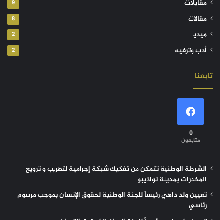
مقابلات
9
مقالات
8
ميديا
2
أدب وترفيه
2
تابعنا
0
متابعون
الشرطة الوطنية تتمكن من تفكيك شبكة إجرامية لتهريب و ترويج
المخدرات بمدينة نواذيبو
تعيين ولد داهي رئيساً للجنة الوطنية لحقوق الإنسان بموجب مرسوم
رئاسي