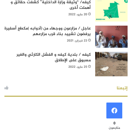
كيفه/ “وثيقة وزارة الداخلية” كشفت حقائق و
أهملت أخرى
20 مايو، 2022
عاجل / مزارعون ووجهاء من (آدوابه )مكطع أسفيرة
يرفضون تشييد بناء قرب مزارعهم
23 فبراير، 2021
كيفه / بلدية كيفه و الفشل الكارثي والغير
مسبوق على الإطلاق
25 مايو، 2022
إتبعنا
0
متابعون