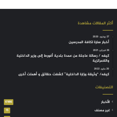
أكثر المقالات مشاهدة
27 يونيو، 2020
أخبار سارة لكافة المدرسين
26 فبراير، 2021
كيفه / رسالة عاجلة من عمدة بلدية أغورط إلى وزير الداخلية
واللامركزية
20 مايو، 2022
كيفه/ “وثيقة وزارة الداخلية” كشفت حقائق و أهملت أخرى
التصنيفات
الأخبار
6٬986
غير مصنف
15