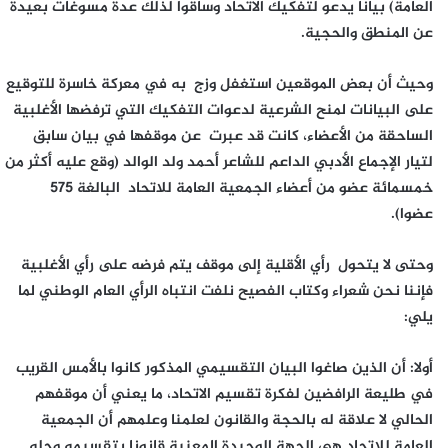
العامة) بيانا يدعو لتفكيك الاتحاد وساقوا لذلك عدة مسوغات بعيدة
عن المنطق والحجية.
وحيث أن بعض الموقعين استغفل وزج به في معركة خاسرة للتوقيع
على البيانات لمنح الشرعية لدعوات التفكيك التي ترفضها الأغلبية
الساحقة من الأعضاء، كانت قد عبرت عن موقفها في بيان سابق
لتيار الإجماع الأدبي الداعم للشاعر أحمد ولد الوالد (وقع عليه أكثر من
خمسمائة عضو من أعضاء الجمعية العامة للاتحاد البالغة 575
عضوا).
وحتى لا يتحول رأي الأقلية إلى موقف يتم فرضه على رأي الأغلبية
فإننا نحن شعراء وكتاب الفصيح نلفت انتباه الرأي العام الوطني لما
يلي:
أولا: أن الذين صاغوا البيان التقسيمي المذكور كانوا بالأمس القريب
في طليعة الرافضين لفكرة تقسيم الاتحاد، ما يعني أن موقفهم
الحالي لا علاقة له بالحجة والقانون لعلمنا وعلمهم أن الجمعية
العامة للاتحاد هي الجهة الوحيدة المعنية قانونا بتقسيمه وحله