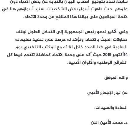
سابعا: نندد بتوقيع أصحاب البيان بالنيابة عن بعض الأدباء دون
علمهم حيث ظهرت أسماء بعض الشخصيات سترد أسماؤهم هنا في
لائحة الموقعين على بياننا هذا المنافح عن وحدة الاتحاد.
وفي الأخير ندعو رئيس الجمهورية إلى التدخل العاجل لوقف
محاولات العبث بالاتحاد، ونؤكد له حرصنا على تنفيذ تعليماته
السامية في هذا الصدد خلال لقائه مع المكتب التنفيذي يوم
14أكتوبر 2019 حيث أكد على وحدة الاتحاد كحاضنة تلتحم فيها كل
الشرائح الوطنية والألوان الأدبية.
والله الموفق
عن تيار الإجماع الأدبي
السادة والسيدات:
د. محمد الأمين النن