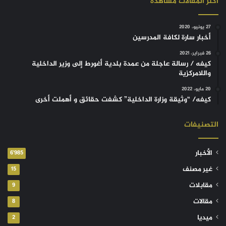
أكثر المقالات مشاهدة
27 يونيو، 2020
أخبار سارة لكافة المدرسين
26 فبراير، 2021
كيفه / رسالة عاجلة من عمدة بلدية أغورط إلى وزير الداخلية
واللامركزية
20 مايو، 2022
كيفه/ “وثيقة وزارة الداخلية” كشفت حقائق و أهملت أخرى
التصنيفات
الأخبار
6٬985
غير مصنف
15
مقابلات
9
مقالات
8
ميديا
2