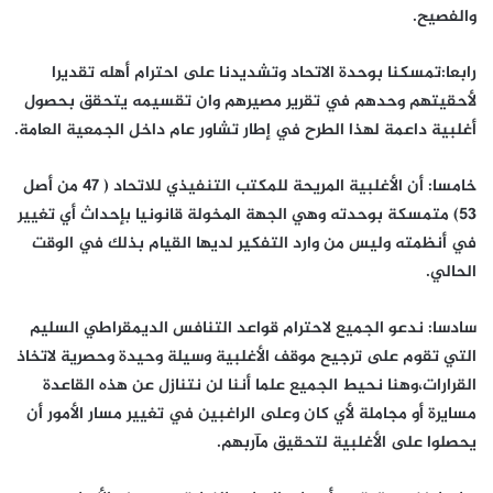
والفصيح.
رابعا:تمسكنا بوحدة الاتحاد وتشديدنا على احترام أهله تقديرا
لأحقيتهم وحدهم في تقرير مصيرهم وان تقسيمه يتحقق بحصول
أغلبية داعمة لهذا الطرح في إطار تشاور عام داخل الجمعية العامة.
خامسا: أن الأغلبية المريحة للمكتب التنفيذي للاتحاد ( 47 من أصل
53) متمسكة بوحدته وهي الجهة المخولة قانونيا بإحداث أي تغيير
في أنظمته وليس من وارد التفكير لديها القيام بذلك في الوقت
الحالي.
سادسا: ندعو الجميع لاحترام قواعد التنافس الديمقراطي السليم
التي تقوم على ترجيح موقف الأغلبية وسيلة وحيدة وحصرية لاتخاذ
القرارات،وهنا نحيط الجميع علما أننا لن نتنازل عن هذه القاعدة
مسايرة أو مجاملة لأي كان وعلى الراغبين في تغيير مسار الأمور أن
يحصلوا على الأغلبية لتحقيق مآربهم.