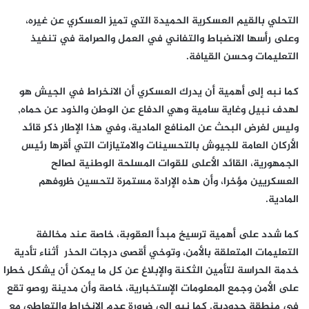
التحلي بالقيم العسكرية الحميدة التي تميز العسكري عن غيره،
وعلى رأسها الانضباط والتفاني في العمل والصرامة في تنفيذ
التعليمات وحسن القيافة.
كما نبه إلى أهمية أن يدرك العسكري أن الانخراط في الجيش هو
لهدف نبيل وغاية سامية وهي الدفاع عن الوطن والذود عن حماه,
وليس لغرض البحث عن المنافع المادية، وفي هذا الإطار ذكر قائد
الأركان العامة للجيوش بالتحسينات والامتيازات التي أقرها رئيس
الجمهورية، القائد الأعلى للقوات المسلحة الوطنية لصالح
العسكريين مؤخرا، وأن هذه الإرادة مستمرة لتحسين ظروفهم
المادية.
كما شدد على أهمية ترسيخ مبدأ العقوبة، خاصة عند مخالفة
التعليمات المتعلقة بالأمن، وتوخي أقصى درجات الحذر أثناء تأدية
خدمة الحراسة لتأمين الثكنة والإبلاغ عن كل ما يمكن أن يشكل خطرا
على الأمن وجمع المعلومات الإستخبارية، خاصة وأن مدينة روصو تقع
في منطقة حدودية. كما نبه إلى ضرورة عدم الانخراط والتعاطي مع