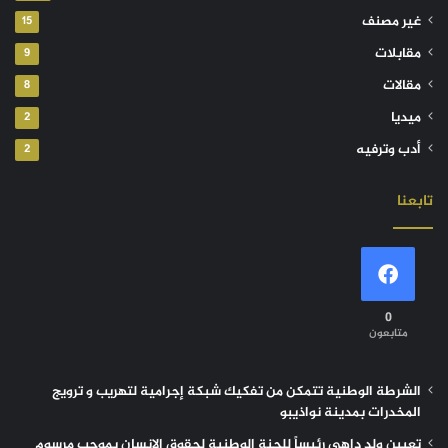
غير مصنف
15
مقابلات
9
مقالات
8
ميديا
2
أدب وترفيه
2
تابعنا
0
متابعون
الشرطة الوطنية تتمكن من تفكيك شبكة إجرامية لتهريب و ترويج
المخدرات بمدينة نواذيبو
تعيين ولد داهي رئيساً للجنة الوطنية لحقوق الإنسان بموجب مرسوم