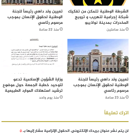
الشرطة الوطنية تتمكن من تفكيك
تعيين ولد داهي رئيساً للجنة
شبكة إجرامية لتهريب و ترويج
الوطنية لحقوق الإنسان بموجب
المخدرات بمدينة نواذيبو
مرسوم رئاسي
منذ ساعتين
منذ 22 ساعة
تعيين ولد داهي رئيساً للجنة
وزارة الشؤون الإسلامية تدعو
الوطنية لحقوق الإنسان بموجب
لتوحيد خطبة الجمعة حول موضوع
مرسوم رئاسي
ترشيد استهلاك الموارد الطبيعية
منذ 23 ساعة
منذ يوم واحد
اترك تعليقاً
لن يتم نشر عنوان بريدك الإلكتروني.
الحقول الإلزامية مشار إليها بـ
*